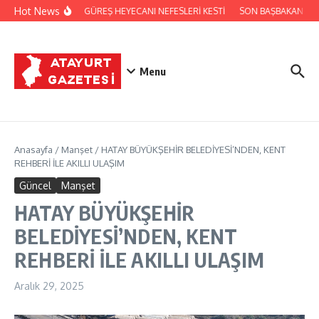
İçeriğe atla
Hot News
FESTİVALDE GÜREŞ HEYECANI NEFESLERİ KESTİ
SON BAŞBAKAN BİNA
Menu
Anasayfa
/
Manşet
/
HATAY BÜYÜKŞEHİR BELEDİYESİ’NDEN, KENT
REHBERİ İLE AKILLI ULAŞIM
Güncel
Manşet
HATAY BÜYÜKŞEHİR
BELEDİYESİ’NDEN, KENT
REHBERİ İLE AKILLI ULAŞIM
Aralık 29, 2025