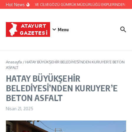
İçeriğe atla
Hot News
JANDARMA VE CİLVEGÖZÜ GÜMRÜK MÜDÜRLÜĞÜ EKİPLERİNDEN BAŞARIL
Menu
Anasayfa
/
HATAY BÜYÜKŞEHİR BELEDİYESİ’NDEN KURUYER’E BETON
ASFALT
HATAY BÜYÜKŞEHİR
BELEDİYESİ’NDEN KURUYER’E
BETON ASFALT
Nisan 21, 2025