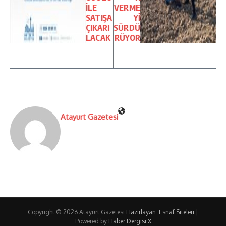
İLE
VERME
SATIŞA
Yİ
ÇIKARI
SÜRDÜ
LACAK
RÜYOR
Atayurt Gazetesi
Copyright © 2026 Atayurt Gazetesi
Hazırlayan: Esnaf Siteleri
|
Powered by
Haber Dergisi X