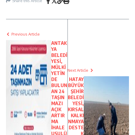
Share this Article
Previous Article
ANTAK
YA
BELEDİ
YESİ,
MÜLKİ
Next Article
YETİN
DE
HATAY
BULUN
BÜYÜK
AN 24
ŞEHİR
TAŞIN
BELEDİ
MAZI
YESİ,
AÇIK
KIRSAL
ARTIR
KALKI
MA
NMAYA
İHALE
DESTE
USULÜ
K