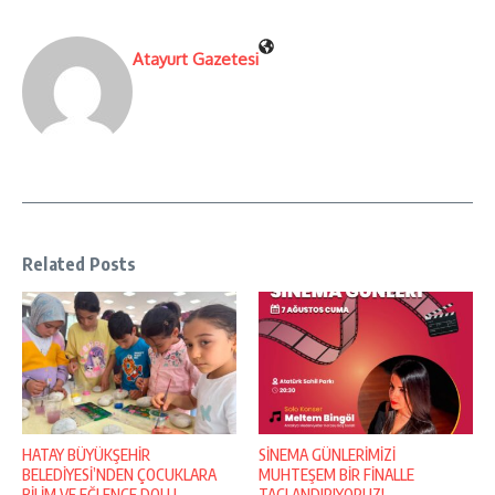
Atayurt Gazetesi
Related Posts
HATAY BÜYÜKŞEHİR
SİNEMA GÜNLERİMİZİ
BELEDİYESİ’NDEN ÇOCUKLARA
MUHTEŞEM BİR FİNALLE
BİLİM VE EĞLENCE DOLU ...
TAÇLANDIRIYORUZ!