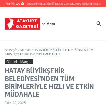
İçeriğe atla
Hot News
HATAY BÜYÜKŞEHİR BELEDİYESİ’NDEN ÇOCUKLARA BİLİM VE EĞLENCE DO
Menu
Anasayfa
/
Manşet
/
HATAY BÜYÜKŞEHİR BELEDİYESİ’NDEN TÜM
BİRİMLERİYLE HIZLI VE ETKİN MÜDAHALE
Güncel
Manşet
HATAY BÜYÜKŞEHİR
BELEDİYESİ’NDEN TÜM
BİRİMLERİYLE HIZLI VE ETKİN
MÜDAHALE
Ekim 22, 2025