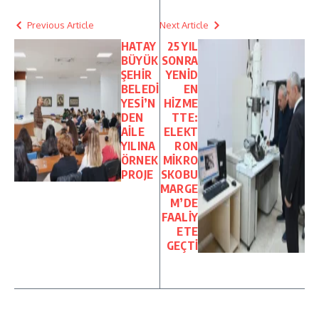
Previous Article
Next Article
HATAY
25 YIL
BÜYÜK
SONRA
ŞEHİR
YENİD
BELEDİ
EN
YESİ’N
HİZME
DEN
TTE:
AİLE
ELEKT
YILINA
RON
ÖRNEK
MİKRO
PROJE
SKOBU
MARGE
M’DE
FAALİY
ETE
GEÇTİ