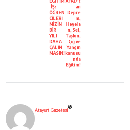
EĞİTİM
AFAD’t
-İŞ:
an
ÖĞREN
Depre
CİLERİ
m,
MİZİN
Heyela
BİR
n, Sel,
YILI
Taşkın,
DAHA
Çığ ve
ÇALIN
Yangın
MASIN!
konusu
nda
Eğitim!
Atayurt Gazetesi