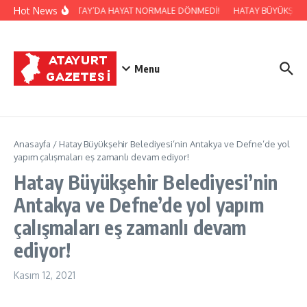
İçeriğe atla
Hot News
 SADAULLAH ERGİN: HATAY’DA HAYAT NORMALE DÖNMEDİ!
HATAY BÜYÜKŞEHİR
Menu
Anasayfa
/
Hatay Büyükşehir Belediyesi’nin Antakya ve Defne’de yol
yapım çalışmaları eş zamanlı devam ediyor!
Hatay Büyükşehir Belediyesi’nin
Antakya ve Defne’de yol yapım
çalışmaları eş zamanlı devam
ediyor!
Kasım 12, 2021