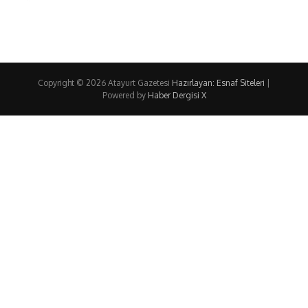
Copyright © 2026 Atayurt Gazetesi
Hazırlayan: Esnaf Siteleri
|
Powered by
Haber Dergisi X