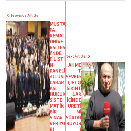
Previous Article
MUSTA
FA
KEMAL
ÜNİVE
RSİTES
İ’NDE
Next Article
FİLİSTİ
N
AHME
PANELİ
T
:ULUS
SEVER:
LARAR
ÇİFTÇİ
ASI
SIKINT
HUKUK
ILAR
SİSTE
İÇİNDE
MATİK
ÜRETİ
BİR
Mİ
SINAV
SÜRDÜ
VERİYO
RÜYOR
R!
!