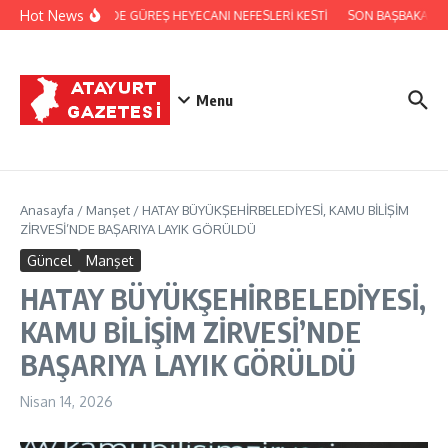
İçeriğe atla
Hot News
FESTİVALDE GÜREŞ HEYECANI NEFESLERİ KESTİ
SON BAŞBAKAN Bİ
Menu
Anasayfa
/
Manşet
/
HATAY BÜYÜKŞEHİRBELEDİYESİ, KAMU BİLİŞİM
ZİRVESİ’NDE BAŞARIYA LAYIK GÖRÜLDÜ
Güncel
Manşet
HATAY BÜYÜKŞEHİRBELEDİYESİ,
KAMU BİLİŞİM ZİRVESİ’NDE
BAŞARIYA LAYIK GÖRÜLDÜ
Nisan 14, 2026