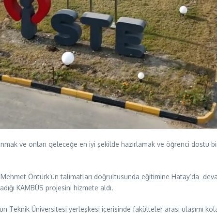
unmak ve onları geleceğe en iyi şekilde hazırlamak ve öğrenci dostu b
Mehmet Öntürk’ün talimatları doğrultusunda eğitimine Hatay’da devam 
ladığı KAMBÜS projesini hizmete aldı.
 Teknik Üniversitesi yerleşkesi içerisinde fakülteler arası ulaşımı ko