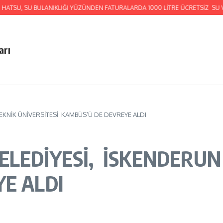
SU BULANIKLIĞI YÜZÜNDEN FATURALARDA 1000 LİTRE ÜCRETSİZ SU VERECEK
arı
EKNİK ÜNİVERSİTESİ KAMBÜS’Ü DE DEVREYE ALDI
LEDİYESİ, İSKENDERUN 
E ALDI