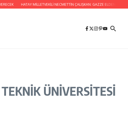
HATAY MİLLETVEKİLİ NECMETTİN ÇALIŞKAN: GAZZE ELDEN GİDİYOR, GAR
TEKNİK ÜNİVERSİTESİ