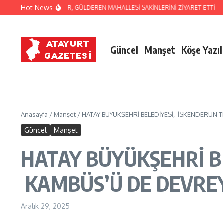
İçeriğe atla
Hot News
HİM NACİ YAPAR, GÜLDEREN MAHALLESİ SAKİNLERİNİ ZİYARET ETTİ
HATSU, 
Güncel
Manşet
Köşe Yazıl
Anasayfa
/
Manşet
/
HATAY BÜYÜKŞEHRİ BELEDİYESİ, İSKENDERUN T
Güncel
Manşet
HATAY BÜYÜKŞEHRİ BE
KAMBÜS’Ü DE DEVREY
Aralık 29, 2025