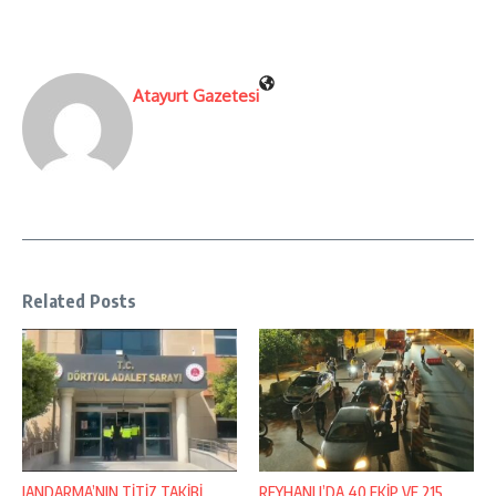
Atayurt Gazetesi
Related Posts
JANDARMA’NIN TİTİZ TAKİBİ
REYHANLI’DA 40 EKİP VE 215