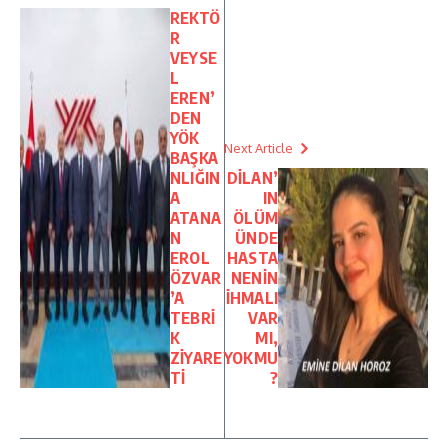
REKTÖ
R
VEYSE
L
EREN’
DEN
YÖK
Next Article
BAŞKA
NLIĞIN
DİLAN’
A
IN
ATANA
ÖLÜM
N
ÜNDE
EROL
HASTA
ÖZVAR
NENİN
’A
İHMALI
TEBRİ
VAR
K
MI,
ZİYARE
YOKMU
Tİ
?