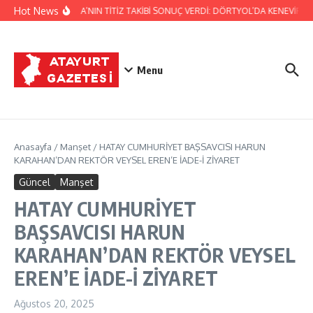
İçeriğe atla
Hot News
JANDARMA’NIN TİTİZ TAKİBİ SONUÇ VERDİ: DÖRTYOL’DA KENEVİR ÜR
Menu
Anasayfa
/
Manşet
/
HATAY CUMHURİYET BAŞSAVCISI HARUN
KARAHAN’DAN REKTÖR VEYSEL EREN’E İADE-İ ZİYARET
Güncel
Manşet
HATAY CUMHURİYET
BAŞSAVCISI HARUN
KARAHAN’DAN REKTÖR VEYSEL
EREN’E İADE-İ ZİYARET
Ağustos 20, 2025