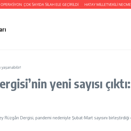
RASYON :ÇOK SAYIDA SİLAH ELE GEÇİRİLDİ
HATAY MİLLETVEKİLİ NECMETT
arı
 yaşanabilir!
isi’nin yeni sayısı çıktı: 
üney Rüzgârı Dergisi, pandemi nedeniyle Şubat-Mart sayısını birleştirdi