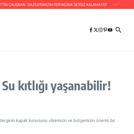
İN ÇALIŞKAN: GAZİLERİMİZİN FERYADINA SESSİZ KALAMAYIZ!
HATAY MİLLE
Su kıtlığı yaşanabilir!
ği derginin kapak konusunu ülkemizin ve bölgemizin önemli bir