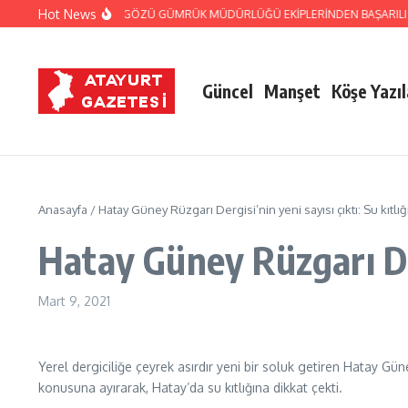
İçeriğe atla
Hot News
JANDARMA VE CİLVEGÖZÜ GÜMRÜK MÜDÜRLÜĞÜ EKİPLERİNDEN BAŞARILI OPE
Güncel
Manşet
Köşe Yazıl
Anasayfa
/
Hatay Güney Rüzgarı Dergisi’nin yeni sayısı çıktı: Su kıtlığı
Hatay Güney Rüzgarı Derg
Mart 9, 2021
Yerel dergiciliğe çeyrek asırdır yeni bir soluk getiren Hatay G
konusuna ayırarak, Hatay’da su kıtlığına dikkat çekti.