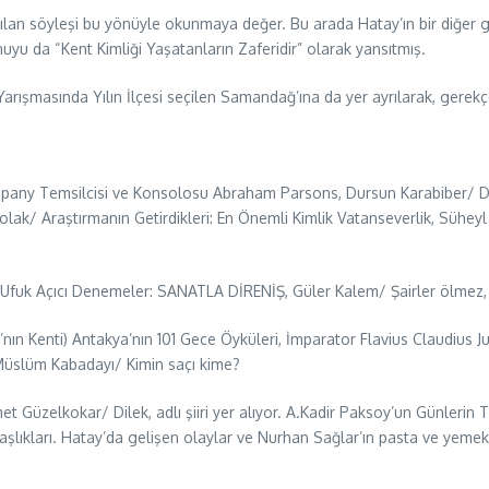
n söyleşi bu yönüyle okunmaya değer. Bu arada Hatay’ın bir diğer gü
nuyu da “Kent Kimliği Yaşatanların Zaferidir” olarak yansıtmış.
arışmasında Yılın İlçesi seçilen Samandağ’ına da yer ayrılarak, gerekçe
pany Temsilcisi ve Konsolosu Abraham Parsons, Dursun Karabiber/ 
 Solak/ Araştırmanın Getirdikleri: En Önemli Kimlik Vatanseverlik, Süh
k/ Ufuk Açıcı Denemeler: SANATLA DİRENİŞ, Güler Kalem/ Şairler ölmez,
nın Kenti) Antakya’nın 101 Gece Öyküleri, İmparator Flavius Claudius J
, Müslüm Kabadayı/ Kimin saçı kime?
et Güzelkokar/ Dilek, adlı şiiri yer alıyor. A.Kadir Paksoy’un Günlerin T
aşlıkları. Hatay’da gelişen olaylar ve Nurhan Sağlar’ın pasta ve yemek t