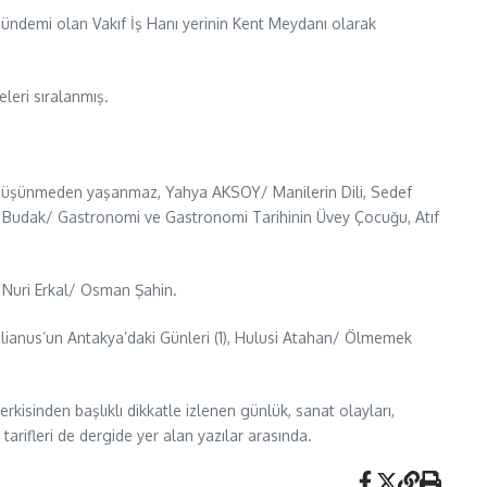
ndemi olan Vakıf İş Hanı yerinin Kent Meydanı olarak
leri sıralanmış.
Düşünmeden yaşanmaz, Yahya AKSOY/ Manilerin Dili, Sedef
eyl Budak/ Gastronomi ve Gastronomi Tarihinin Üvey Çocuğu, Atıf
 Nuri Erkal/ Osman Şahin.
ulianus’un Antakya’daki Günleri (1), Hulusi Atahan/ Ölmemek
erkisinden başlıklı dikkatle izlenen günlük, sanat olayları,
arifleri de dergide yer alan yazılar arasında.