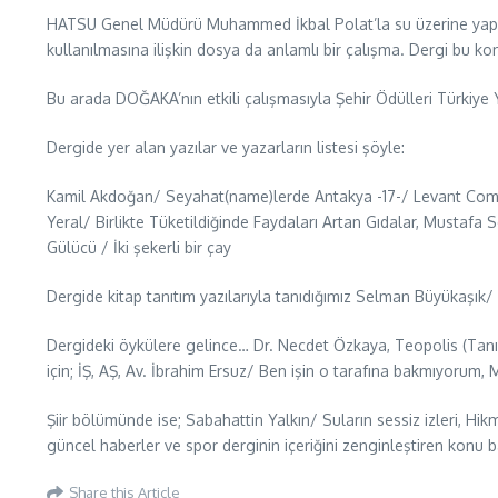
HATSU Genel Müdürü Muhammed İkbal Polat’la su üzerine yapıla
kullanılmasına ilişkin dosya da anlamlı bir çalışma. Dergi bu ko
Bu arada DOĞAKA’nın etkili çalışmasıyla Şehir Ödülleri Türkiye Y
Dergide yer alan yazılar ve yazarların listesi şöyle:
Kamil Akdoğan/ Seyahat(name)lerde Antakya -17-/ Levant Com
Yeral/ Birlikte Tüketildiğinde Faydaları Artan Gıdalar, Mustafa
Gülücü / İki şekerli bir çay
Dergide kitap tanıtım yazılarıyla tanıdığımız Selman Büyükaşı
Dergideki öykülere gelince… Dr. Necdet Özkaya, Teopolis (Tanı’
için; İŞ, AŞ, Av. İbrahim Ersuz/ Ben işin o tarafına bakmıyorum
Şiir bölümünde ise; Sabahattin Yalkın/ Suların sessiz izleri, Hikm
güncel haberler ve spor derginin içeriğini zenginleştiren konu b
Share this Article