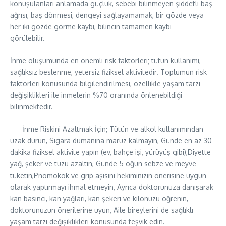
konuşulanları anlamada güçlük, sebebi bilinmeyen şiddetli baş
ağrısı, baş dönmesi, dengeyi sağlayamamak, bir gözde veya
her iki gözde görme kaybı, bilincin tamamen kaybı
görülebilir.
İnme oluşumunda en önemli risk faktörleri; tütün kullanımı,
sağlıksız beslenme, yetersiz fiziksel aktivitedir. Toplumun risk
faktörleri konusunda bilgilendirilmesi, özellikle yaşam tarzı
değişiklikleri ile inmelerin %70 oranında önlenebildiği
bilinmektedir.
İnme Riskini Azaltmak İçin; Tütün ve alkol kullanımından
uzak durun, Sigara dumanına maruz kalmayın, Günde en az 30
dakika fiziksel aktivite yapın (ev, bahçe işi, yürüyüş gibi),Diyette
yağ, şeker ve tuzu azaltın, Günde 5 öğün sebze ve meyve
tüketin,Pnömokok ve grip aşısını hekiminizin önerisine uygun
olarak yaptırmayı ihmal etmeyin, Ayrıca doktorunuza danışarak
kan basıncı, kan yağları, kan şekeri ve kilonuzu öğrenin,
doktorunuzun önerilerine uyun, Aile bireylerini de sağlıklı
yaşam tarzı değişiklikleri konusunda teşvik edin.