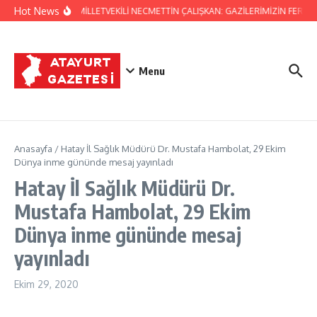
İçeriğe atla
Hot News
HATAY MİLLETVEKİLİ NECMETTİN ÇALIŞKAN: GAZİLERİMİZİN FERYAD
Menu
Anasayfa
/
Hatay İl Sağlık Müdürü Dr. Mustafa Hambolat, 29 Ekim
Dünya inme gününde mesaj yayınladı
Hatay İl Sağlık Müdürü Dr.
Mustafa Hambolat, 29 Ekim
Dünya inme gününde mesaj
yayınladı
Ekim 29, 2020