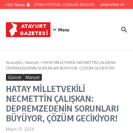
İçeriğe atla
Hot News
YAYLADAĞI’NDA FESTİVAL COŞKUSU BAŞLADI
JANDARMA VE CİLV
Menu
Anasayfa
/
Manşet
/
HATAY MİLLETVEKİLİ NECMETTİN ÇALIŞKAN:
DEPREMZEDENİN SORUNLARI BÜYÜYOR, ÇÖZÜM GECİKİYOR!
Güncel
Manşet
HATAY MİLLETVEKİLİ
NECMETTİN ÇALIŞKAN:
DEPREMZEDENİN SORUNLARI
BÜYÜYOR, ÇÖZÜM GECİKİYOR!
Mayıs 15, 2026