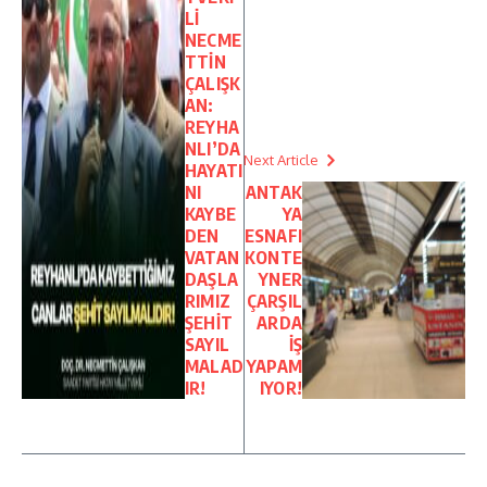
Lİ
NECME
TTİN
ÇALIŞK
AN:
REYHA
NLI’DA
Next Article
HAYATI
NI
ANTAK
KAYBE
YA
DEN
ESNAFI
VATAN
KONTE
DAŞLA
YNER
RIMIZ
ÇARŞIL
ŞEHİT
ARDA
SAYIL
İŞ
MALAD
YAPAM
IR!
IYOR!