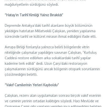
mağduriyetlerin sürdüğünü söyledi.
“Hatay’ın Tarihî Kimliği Yalnız Bırakıldı”
Depremde Antakya’daki tarihî alanların büyük bölümünün
yıkıldığını hatırlatan Milletvekili Çalışkan, yeniden yapılanma
sürecinde tarihî ve kültürel mirasın ihmal edildiğini ifade etti.
Avrupa Birliği fonlarıyla yalnızca belirli bölgelerde vitrin
niteliğinde çalışmalar yapıldığını savunan Çalışkan, “Kurtuluş
Caddesi restore edilirken arka sokaklardaki tarihî yapılar
kaderine terk edildi” dedi. Uzun Çarşı’daki restorasyon
çalışmalarının sürdüğünü ancak bölgenin otopark sorunlarının
çözülmediğini belirtti.
“Vakıf Camilerinin Yerleri Kayboldu”
Çalışkan, rezerv alan uygulamaları sonrası birçok vakıf eserinin
ve caminin yerinin ortadan kalktığını söyledi. Hacı Mevlüde ve
Osmaniye Camii gibi yapıların yeniden inşa edilmediğini belirten