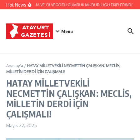
İçeriğe atla
Hot News
JANDARMA VE CİLVEGÖZÜ GÜMRÜK MÜDÜRLÜĞÜ EKİPLERİNDEN BAŞA
Menu
Anasayfa
/
HATAY MİLLETVEKİLİ NECMETTİN ÇALIŞKAN: MECLİS,
MİLLETİN DERDİ İÇİN ÇALIŞMALI!
HATAY MİLLETVEKİLİ
NECMETTİN ÇALIŞKAN: MECLİS,
MİLLETİN DERDİ İÇİN
ÇALIŞMALI!
Mayıs 22, 2025