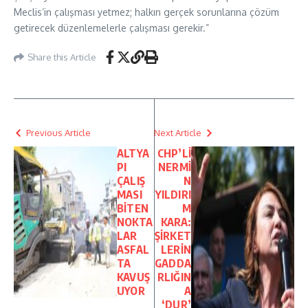
Meclis’in çalışması yetmez; halkın gerçek sorunlarına çözüm
getirecek düzenlemelerle çalışması gerekir.”
Share this Article
Previous Article
Next Article
ALTYA
CHP’Lİ
PI
NERMİ
ÇALIŞ
N
MASI
YILDIRI
BİTEN
M
NOKTA
KARA:
LAR
ŞİRKET
ASFAL
LERİN
TA
GADDA
KAVUŞ
RLIĞIN
UYOR
A
‘DUR’