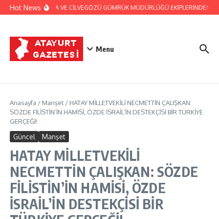
İçeriğe atla
Hot News
JANDARMA VE CİLVEGÖZÜ GÜMRÜK MÜDÜRLÜĞÜ EKİPLERİNDEN BAŞAR
Menu
Anasayfa
/
Manşet
/
HATAY MİLLETVEKİLİ NECMETTİN ÇALIŞKAN:
SÖZDE FİLİSTİN’İN HAMİSİ, ÖZDE İSRAİL’İN DESTEKÇİSİ BİR TÜRKİYE
GERÇEĞİ!
Güncel
Manşet
HATAY MİLLETVEKİLİ
NECMETTİN ÇALIŞKAN: SÖZDE
FİLİSTİN’İN HAMİSİ, ÖZDE
İSRAİL’İN DESTEKÇİSİ BİR