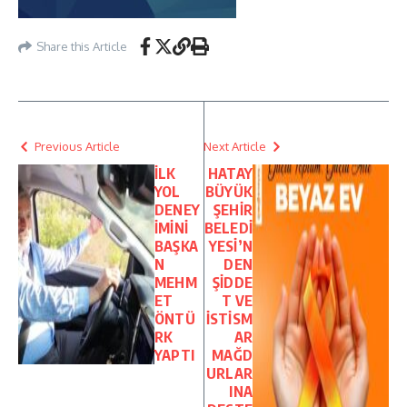
Share this Article
Previous Article
Next Article
İLK
HATAY
YOL
BÜYÜK
DENEY
ŞEHİR
İMİNİ
BELEDİ
BAŞKA
YESİ’N
N
DEN
MEHM
ŞİDDE
ET
T VE
ÖNTÜ
İSTİSM
RK
AR
YAPTI
MAĞD
URLAR
INA