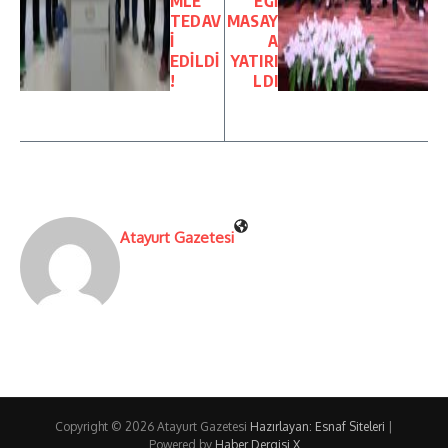
MLE
EĞİ
TEDAV
MASAY
İ
A
EDİLDİ
YATIRI
!
LDI
Atayurt Gazetesi
Copyright © 2026 Atayurt Gazetesi
Hazırlayan: Esnaf Siteleri
|
Powered by
Haber Dergisi X