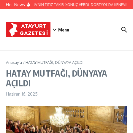
İçeriğe atla
Hot News
JANDARMA’NIN TİTİZ TAKİBİ SONUÇ VERDİ: DÖRTYOL’DA KENEVİR ÜRE
Menu
Anasayfa
/
HATAY MUTFAĞI, DÜNYAYA AÇILDI
HATAY MUTFAĞI, DÜNYAYA
AÇILDI
Haziran 16, 2025