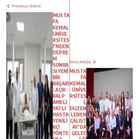
Previous Article
MUSTA
FA
KEMAL
ÜNİVE
RSİTES
İ’NDEN
DEPRE
M
Next Article
SONRA
SI YENİ
MUSTA
BİR
FA
BAŞARI
KEMAL
: AÇIK
ÜNİVE
KALP
RSİTES
AMELİ
İ,
YATLI
DUZEN
HASTA
LENEN
YENİLİ
ÇALIŞT
ĶÇİ
AY’DA
YÖNTE
GELEC