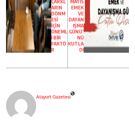
ÇARKL
MAYIS
ARIN
EMEK
DÖNM
VE
ESİ
DAYAN
İÇİN
IŞMA
ÖNEML
GÜNÜ’
İ BİR
NÜ
FAKTÖ
KUTLA
R
DI
Atayurt Gazetesi