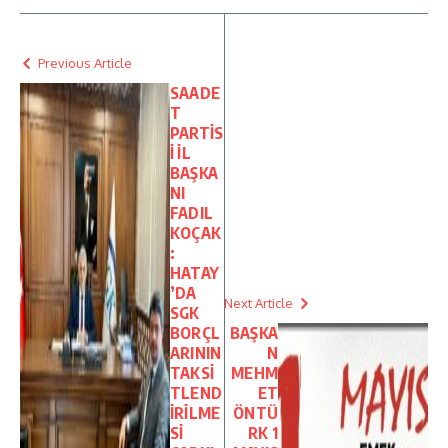
Previous Article
SAADE
T
PARTİS
İ İL
BAŞKA
NI
FADIL
KOÇAK
:
HATAY
’DA
Next Article
SGK
BORÇL
BAŞKA
ARININ
N
TAKSİ
MEHM
TLEND
ET
İRİLME
ÖNTÜ
Sİ
RK 1