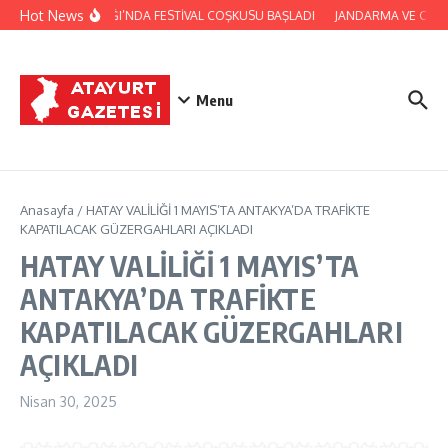
İçeriğe atla
Hot News
YAYLADAĞI’NDA FESTİVAL COŞKUSU BAŞLADI
JANDARMA VE CİLVE
Menu
Anasayfa
/
HATAY VALİLİĞİ 1 MAYIS’TA ANTAKYA’DA TRAFİKTE
KAPATILACAK GÜZERGAHLARI AÇIKLADI
HATAY VALİLİĞİ 1 MAYIS’TA
ANTAKYA’DA TRAFİKTE
KAPATILACAK GÜZERGAHLARI
AÇIKLADI
Nisan 30, 2025