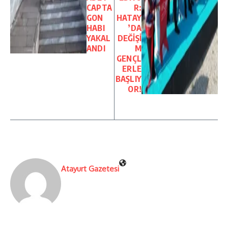
CAPTA
R:
GON
HATAY
HABI
’DA
YAKAL
DEĞİŞİ
ANDI
M
GENÇL
ERLE
BAŞLIY
OR!
Atayurt Gazetesi