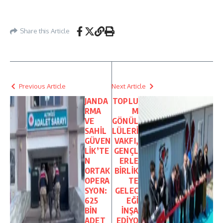
Share this Article
Previous Article
Next Article
JANDA
TOPLU
RMA
M
VE
GÖNÜL
SAHİL
LÜLERİ
GÜVEN
VAKFI,
LİK’TE
GENÇL
N
ERLE
ORTAK
BİRLİK
OPERA
TE
SYON:
GELEC
625
EĞİ
BİN
İNŞA
ADET
EDİYO