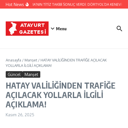
İçeriğe atla
Hot News
JANDARMA’NIN TİTİZ TAKİBİ SONUÇ VERDİ: DÖRTYOL’DA KENEVİR ÜR
Menu
Anasayfa
/
Manşet
/
HATAY VALİLİĞİNDEN TRAFİĞE AÇILACAK
YOLLARLA İLGİLİ AÇIKLAMA!
Güncel
Manşet
HATAY VALİLİĞİNDEN TRAFİĞE
AÇILACAK YOLLARLA İLGİLİ
AÇIKLAMA!
Kasım 26, 2025