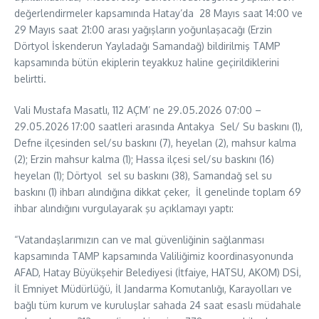
değerlendirmeler kapsamında Hatay’da 28 Mayıs saat 14:00 ve
29 Mayıs saat 21:00 arası yağışların yoğunlaşacağı (Erzin
Dörtyol İskenderun Yayladağı Samandağ) bildirilmiş TAMP
kapsamında bütün ekiplerin teyakkuz haline geçirildiklerini
belirtti.
Vali Mustafa Masatlı, 112 AÇM’ ne 29.05.2026 07:00 –
29.05.2026 17:00 saatleri arasında Antakya Sel/ Su baskını (1),
Defne ilçesinden sel/su baskını (7), heyelan (2), mahsur kalma
(2); Erzin mahsur kalma (1); Hassa ilçesi sel/su baskını (16)
heyelan (1); Dörtyol sel su baskını (38), Samandağ sel su
baskını (1) ihbarı alındığına dikkat çeker, İl genelinde toplam 69
ihbar alındığını vurgulayarak şu açıklamayı yaptı:
“Vatandaşlarımızın can ve mal güvenliğinin sağlanması
kapsamında TAMP kapsamında Valiliğimiz koordinasyonunda
AFAD, Hatay Büyükşehir Belediyesi (İtfaiye, HATSU, AKOM) DSİ,
İl Emniyet Müdürlüğü, İl Jandarma Komutanlığı, Karayolları ve
bağlı tüm kurum ve kuruluşlar sahada 24 saat esaslı müdahale