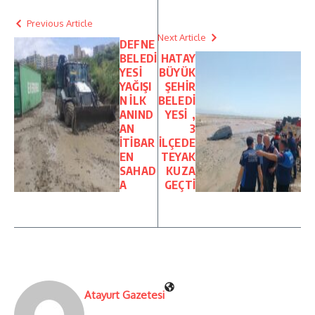
Previous Article
Next Article
DEFNE
BELEDİ
HATAY
YESİ
BÜYÜK
YAĞIŞI
ŞEHİR
N İLK
BELEDİ
ANIND
YESİ ,
AN
3
İTİBAR
İLÇEDE
EN
TEYAK
SAHAD
KUZA
A
GEÇTİ
Atayurt Gazetesi