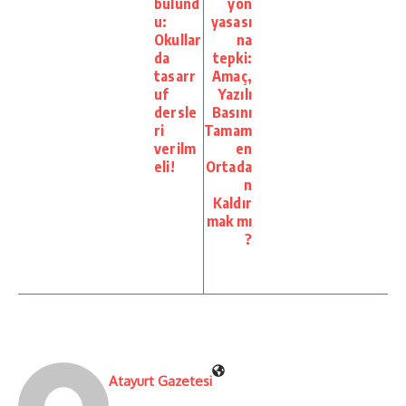
bulund
yon
u:
yasası
Okullar
na
da
tepki:
tasarr
Amaç,
uf
Yazılı
dersle
Basını
ri
Tamam
verilm
en
eli!
Ortada
n
Kaldır
mak mı
?
Atayurt Gazetesi