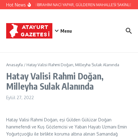
İçeriğe atla
Hot News
BAŞKAN İBRAHİM NACİ YAPAR, GÜLDEREN MAHALLESİ SAKİNLERİNİ 
Menu
Anasayfa
/
Hatay Valisi Rahmi Doğan, Milleyha Sulak Alanında
Hatay Valisi Rahmi Doğan,
Milleyha Sulak Alanında
Eylül 27, 2022
Hatay Valisi Rahmi Doğan, eşi Gülden Gülüzar Doğan
hanımefendi ve Kuş Gözlemcisi ve Yaban Hayatı Uzmanı Emin
Yoğurtçuoğlu ile birlikte koruma altına alınan Samandağ