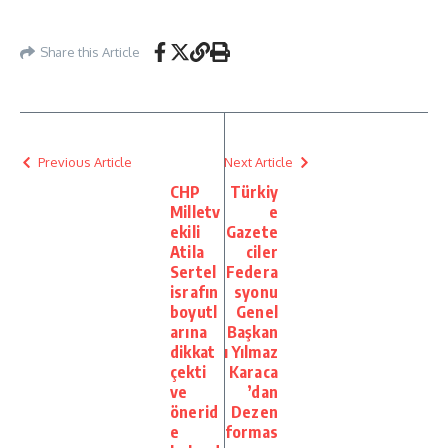
Share this Article
Previous Article
Next Article
CHP
Türkiy
Milletv
e
ekili
Gazete
Atila
ciler
Sertel
Federa
israfın
syonu
boyutl
Genel
arına
Başkan
dikkat
ı Yılmaz
çekti
Karaca
ve
’dan
önerid
Dezen
e
formas