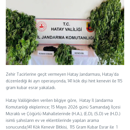
Zehir Tacirlerine geçit vermeyen Hatay Jandarması, Hatay’da
düzenlediği iki ayrı operasyonda, 141 kök dişi hint keneviri ile 115
gram kubar esrar yakaladı.
Hatay Valiliğinden verilen bilgiye göre, Hatay İl Jandarma
Komutanlığı ekiplerince; 15 Mayıs 2026 günü Samandağ İlçesi
Mızraklı ve Çöğürlü Mahallelerinde (H.A.), (E.D), (S.D) ve (H.D.)
isimli şahısların ev ve eklentilerinde yapılan arama
sonucunda;141 Kök Kenevir Bitkisi, 115 Gram Kubar Esrar ile 1