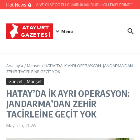
İçeriğe atla
Hot News
JANDARMA VE CİLVEGÖZÜ GÜMRÜK MÜDÜRLÜĞÜ EKİPLERİNDEN BAŞAR
Menu
Anasayfa
/
Manşet
/
HATAY’DA İK AYRI OPERASYON: JANDARMA’DAN
ZEHİR TACİRLEİNE GEÇİT YOK
Güncel
Manşet
HATAY’DA İK AYRI OPERASYON:
JANDARMA’DAN ZEHİR
TACİRLEİNE GEÇİT YOK
Mayıs 15, 2026