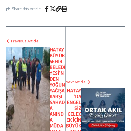
Share this Article
Previous Article
HATAY
BÜYÜK
ŞEHİR
BELEDİ
YESİ’N
DEN
Next Article
YOĞUN
YAĞIŞA
HATAY
KARŞI
’DA
SAHAD
ENGEL
A
SİZ
ANIND
GELEC
A
EK İÇİN
MÜDA
BÜYÜK