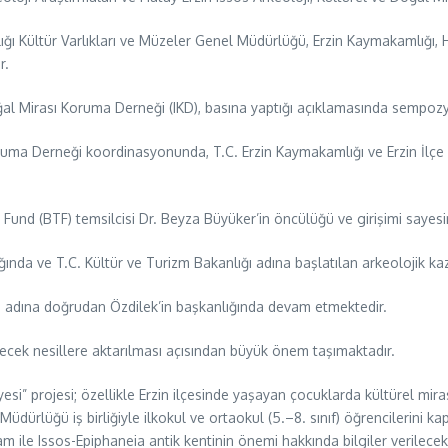
ğı Kültür Varlıkları ve Müzeler Genel Müdürlüğü, Erzin Kaymakamlığı, H
r.
ğal Mirası Koruma Derneği (IKD), basına yaptığı açıklamasında sempozy
oruma Derneği koordinasyonunda, T.C. Erzin Kaymakamlığı ve Erzin İlçe
ye Fund (BTF) temsilcisi Dr. Beyza Büyüker’in öncülüğü ve girişimi say
ında ve T.C. Kültür ve Turizm Bakanlığı adına başlatılan arkeolojik kazı
si adına doğrudan Özdilek’in başkanlığında devam etmektedir.
lecek nesillere aktarılması açısından büyük önem taşımaktadır.
i” projesi; özellikle Erzin ilçesinde yaşayan çocuklarda kültürel miras b
 Müdürlüğü iş birliğiyle ilkokul ve ortaokul (5.–8. sınıf) öğrencilerini kap
bağlam ile Issos-Epiphaneia antik kentinin önemi hakkında bilgiler veril