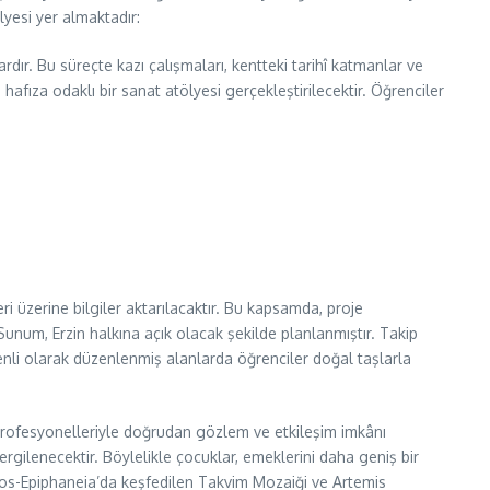
lyesi yer almaktadır:
rdır. Bu süreçte kazı çalışmaları, kentteki tarihî katmanlar ve
hafıza odaklı bir sanat atölyesi gerçekleştirilecektir. Öğrenciler
i üzerine bilgiler aktarılacaktır. Bu kapsamda, proje
Sunum, Erzin halkına açık olacak şekilde planlanmıştır. Takip
enli olarak düzenlenmiş alanlarda öğrenciler doğal taşlarla
profesyonelleriyle doğrudan gözlem ve etkileşim imkânı
ilenecektir. Böylelikle çocuklar, emeklerini daha geniş bir
ssos-Epiphaneia’da keşfedilen Takvim Mozaiği ve Artemis