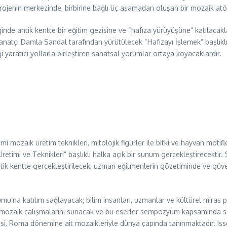
 Projenin merkezinde, birbirine bağlı üç aşamadan oluşan bir mozaik atö
nde antik kentte bir eğitim gezisine ve “hafıza yürüyüşüne” katılacakla
 sanatçı Damla Sandal tarafından yürütülecek “Hafızayı İşlemek” başlıklı 
 yaratıcı yollarla birleştiren sanatsal yorumlar ortaya koyacaklardır.
ozaik üretim teknikleri, mitolojik figürler ile bitki ve hayvan motifler
imi ve Teknikleri” başlıklı halka açık bir sunum gerçekleştirecektir. 
ntik kentte gerçekleştirilecek; uzman eğitmenlerin gözetiminde ve güv
’na katılım sağlayacak; bilim insanları, uzmanlar ve kültürel miras 
mozaik çalışmalarını sunacak ve bu eserler sempozyum kapsamında serg
lgesi, Roma dönemine ait mozaikleriyle dünya çapında tanınmaktadır. I