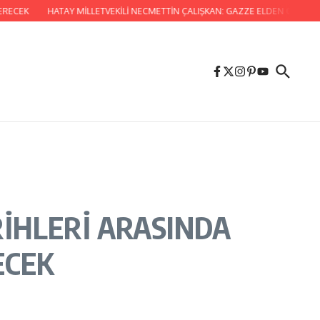
HATAY MİLLETVEKİLİ NECMETTİN ÇALIŞKAN: GAZZE ELDEN GİDİYOR, GARANT
RİHLERİ ARASINDA
ECEK