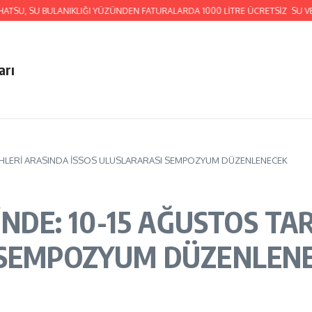
 BULANIKLIĞI YÜZÜNDEN FATURALARDA 1000 LİTRE ÜCRETSİZ SU VERECEK
arı
TARİHLERİ ARASINDA İSSOS ULUSLARARASI SEMPOZYUM DÜZENLENECEK
SİNDE: 10-15 AĞUSTOS TA
I SEMPOZYUM DÜZENLEN