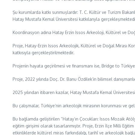
Şu kurumlarda katkı sunmuşlardır: T. C. Kültür ve Turizm Bakanlı
Hatay Mustafa Kemal Üniversitesi katkılarıyla gerçekleşmektedi
Koordinasyon adına Hatay Erzin Issos Arkeoloji, Kültürel ve Do
Proje, Hatay-Erzin Issos Arkeolojik, Kültürel ve Doğal Mirası K
katkısıyla gerçekleştirilmektedir.
Projenin hayata geçirilmesi ve finansmanı ise, Bridge to Türki
Proje, 2022 yılında Doç. Dr. Banu Özdilek’in bilimsel danışmanlığ
2025 yılından itibaren kazılar, Hatay Mustafa Kemal Üniversite
Bu çalışmalar, Türkiye’nin arkeolojik mirasının korunması ve ge
Bu bağlamda geliştirilen “Hatay’ın Çocukları: Issos Mozaik Atölyes
eğitim girişimi olarak tasarlanmıştır. Proje, Erzin İlçe Milli Eğitim
etkinliklerde kültürel miras farkındalığı, tarihî ve arkeolojik 