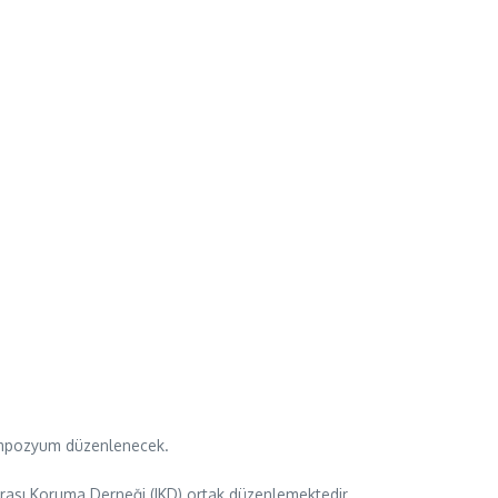
 sempozyum düzenlenecek.
irası Koruma Derneği (IKD) ortak düzenlemektedir.