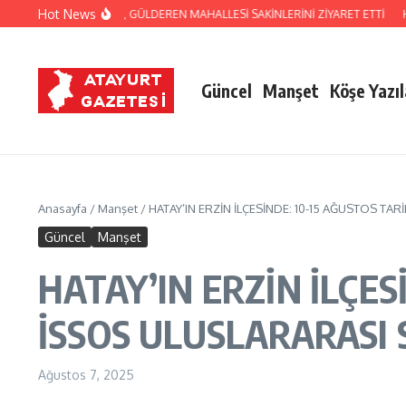
İçeriğe atla
Hot News
 NACİ YAPAR, GÜLDEREN MAHALLESİ SAKİNLERİNİ ZİYARET ETTİ
HATSU, SU
Güncel
Manşet
Köşe Yazıl
Anasayfa
/
Manşet
/
HATAY’IN ERZİN İLÇESİNDE: 10-15 AĞUSTOS 
Güncel
Manşet
HATAY’IN ERZİN İLÇE
İSSOS ULUSLARARAS
Ağustos 7, 2025