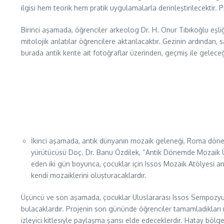
ilgisi hem teorik hem pratik uygulamalarla derinleştirilecektir.
Birinci aşamada, öğrenciler arkeolog Dr. H. Onur Tıbıkoğlu eşliği
mitolojik anlatılar öğrencilere aktarılacaktır. Gezinin ardından,
burada antik kente ait fotoğraflar üzerinden, geçmiş ile geleceği
İkinci aşamada, antik dünyanın mozaik geleneği, Roma dönemi m
yürütücüsü Doç. Dr. Banu Özdilek, “Antik Dönemde Mozaik Üret
eden iki gün boyunca, çocuklar için Issos Mozaik Atölyesi a
kendi mozaiklerini oluşturacaklardır.
Üçüncü ve son aşamada, çocuklar Uluslararası Issos Sempozyumu
bulacaklardır. Projenin son gününde öğrenciler tamamladıkları 
izleyici kitlesiyle paylaşma şansı elde edeceklerdir. Hatay bö