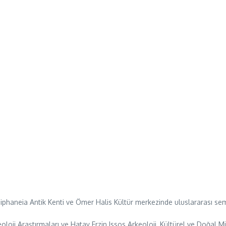
s Epiphaneia Antik Kenti ve Ömer Halis Kültür merkezinde uluslararası
loji Araştırmaları ve Hatay Erzin Issos Arkeoloji, Kültürel ve Doğal M