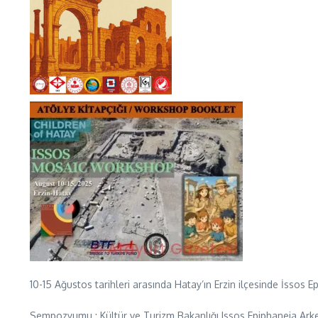
10-15 Ağustos tarihleri arasında Hatay’ın Erzin ilçesinde İsso
Sempozyumu : Kültür ve Turizm Bakanlığı Issos Epiphaneia Arkeo