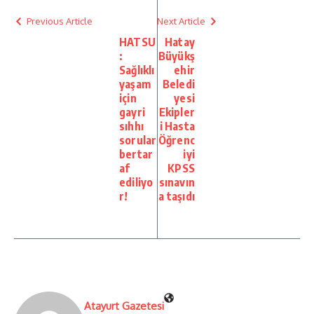
Previous Article
Next Article
HATSU
Hatay
:
Büyükş
Sağlıklı
ehir
yaşam
Beledi
için
yesi
gayri
Ekipler
sıhhı
i Hasta
sorular
Öğrenc
bertar
iyi
af
KPSS
ediliyo
sınavın
r!
a taşıdı
Atayurt Gazetesi