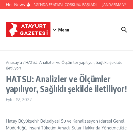
İçeriğe atla
Hot News
YAYLADAĞI’NDA FESTİVAL COŞKUSU BAŞLADI
JANDARMA VE CİL
Menu
Anasayfa
/
HATSU: Analizler ve Ölçümler yapılıyor, Sağlıklı şekilde
iletiliyor!
HATSU: Analizler ve Ölçümler
yapılıyor, Sağlıklı şekilde iletiliyor!
Eylül 19, 2022
Hatay Büyükşehir Belediyesi Su ve Kanalizasyon İdaresi Genel
Müdürlüğü, İnsani Tüketim Amaçlı Sular Hakkında Yönetmelikte