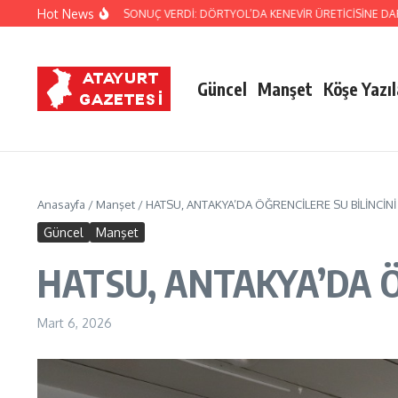
İçeriğe atla
Hot News
N TİTİZ TAKİBİ SONUÇ VERDİ: DÖRTYOL’DA KENEVİR ÜRETİCİSİNE DARBE!
R
Güncel
Manşet
Köşe Yazıl
Anasayfa
/
Manşet
/
HATSU, ANTAKYA’DA ÖĞRENCİLERE SU BİLİNCİNİ
Güncel
Manşet
HATSU, ANTAKYA’DA Ö
Mart 6, 2026