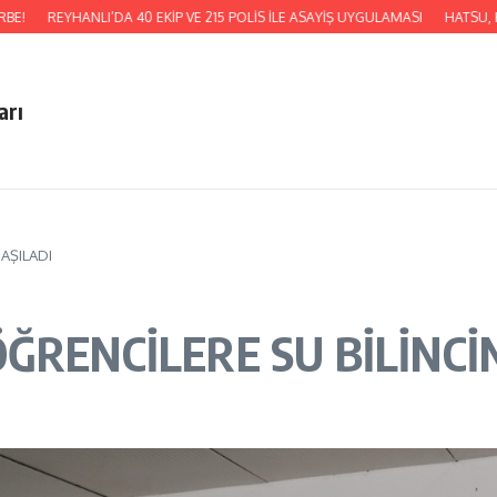
EYHANLI’DA 40 EKİP VE 215 POLİS İLE ASAYİŞ UYGULAMASI
HATSU, KUMLU BA
arı
 AŞILADI
ĞRENCİLERE SU BİLİNCİN