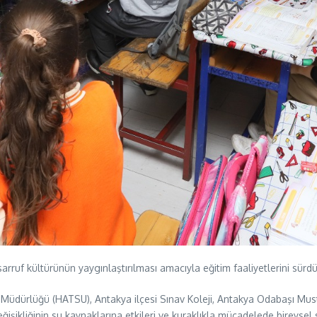
rruf kültürünün yaygınlaştırılması amacıyla eğitim faaliyetlerini sürd
 Müdürlüğü (HATSU), Antakya ilçesi Sınav Koleji, Antakya Odabaşı M
ğişikliğinin su kaynaklarına etkileri ve kuraklıkla mücadelede bireysel