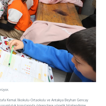
ürüyor.
ustafa Kemal İlkokulu-Ortaokulu ve Antakya Beyhan Gencay
 sorumluluk konularında öğrencilere yönelik bilgilendirme