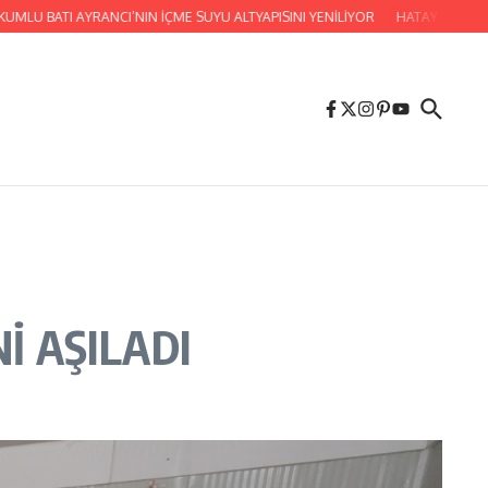
TI AYRANCI’NIN İÇME SUYU ALTYAPISINI YENİLİYOR
HATAY BÜYÜKŞEHİR BE
İ AŞILADI