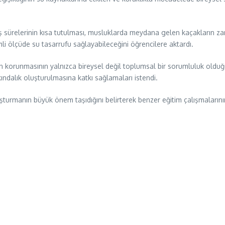
duş sürelerinin kısa tutulması, musluklarda meydana gelen kaçakların 
emli ölçüde su tasarrufu sağlayabileceğini öğrencilere aktardı.
n korunmasının yalnızca bireysel değil toplumsal bir sorumluluk olduğuna
ındalık oluşturulmasına katkı sağlamaları istendi.
uşturmanın büyük önem taşıdığını belirterek benzer eğitim çalışmalarını