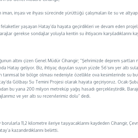
arı, inşası ve ihyası sürecinde yürüttüğü çalışmaları ile su ve altyapı
 felaketler yaşayan Hatay’da hayata geçirdikleri ve devam eden projeler
lar gerekse sondajlar yoluyla kentin su ihtiyacını karşıladıklarını ka
uğunun altını çizen Genel Müdür Cihangir; “Şehrimizde deprem şartları
ında Hatay geliyor. Biz, ihtiyaç duyulan suyun yüzde 56’sını yer altı su
’ın tarımsal bir bölge olması nedeniyle özellikle ova kesimlerinde su 
ay’da Gölbaşı Su Temini Projesi olarak hayata geçiriyoruz. Ocak-Şubat 
ndan bu yana 200 milyon metreküp yağış hasadı gerçekleştirdik. Baraj
larımız ve yer altı su rezervlerimiz dolu” dedi.
orularla 11,2 kilometre ileriye taşıyacaklarını kaydeden Cihangir, Çevr
ay’a kazandırdıklarını belirtti.