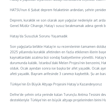
HATSU’nun 6 Şubat deprem felaketinin ardından, şehrin yeniden im
Deprem, kuraklık ve son olarak aşırı yağışlar nedeniyle art arda
Genel Müdür Cihangir, Hatay’ı susuz bırakmamak adına gerek baraj
Hatay’da Susuzluk Sorunu Yaşamadık
Son yağışlarla birlikte Hatay’ın su rezervlerinin tamamen dold
2025 yıllarında kuraklık afetinden en fazla etkilenen illerin baş
kaynaklardaki azalma bizi sondaj faaliyetlerine yöneltti. Hatay
durumunda kaldık. İstanbul’daki Melen Projesi’nin benzerini, Hat
olduk. Ocak ayından sonra ise başka bir afet yaşadık. Ocak ayı
afeti yaşadık. Bayram arifesinde 3 canımızı kaybettik. Şu an baraj
Türkiye’nin En Büyük Altyapı Projesini Hatay’a Kazandırıyoruz
Defne’de şehrin orta yerinde kalan Turunçlu Arıtma Tesisini dev b
destekleriyle Türkiye’nin en büyük altyapı projelerinden birini Hat