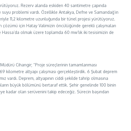
 yürütüyoruz. Rezerv alanda eskiden 40 santimetre çapında
e suyu problemi vardı. Özellikle Antakya, Defne ve Samandağ’ın
riyle 11,2 kilometre uzunluğunda bir tünel projesi yürütüyoruz.
ın çözümü için Hatay Valimizin öncülüğünde gerekli çalışmaları
ve Hassa’da olmak üzere toplamda 60 mw’lık iki tesisimizin de
l Müdürü Cihangir; “Proje süreçlerinin tamamlanması
69 kilometre altyapı çalışması gerçekleştirdik. 6 Şubat deprem
ımız vardı. Deprem, altyapının ciddi şekilde tahrip olmasına
nların büyük bölümünü bertaraf ettik. Şehir genelinde 100 binin
eye kadar olan serüvenini takip edeceğiz. Sürecin başından