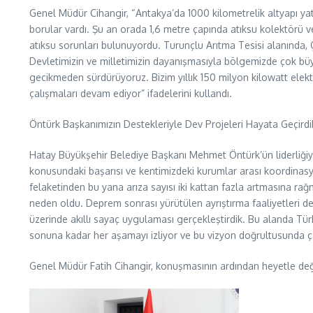
Genel Müdür Cihangir, “Antakya’da 1000 kilometrelik altyapı yat
borular vardı. Şu an orada 1,6 metre çapında atıksu kolektörü
atıksu sorunları bulunuyordu. Turunçlu Arıtma Tesisi alanında, Ç
Devletimizin ve milletimizin dayanışmasıyla bölgemizde çok büyü
gecikmeden sürdürüyoruz. Bizim yıllık 150 milyon kilowatt elekt
çalışmaları devam ediyor” ifadelerini kullandı.
Öntürk Başkanımızın Destekleriyle Dev Projeleri Hayata Geçirdi
Hatay Büyükşehir Belediye Başkanı Mehmet Öntürk’ün liderliğiyl
konusundaki başarısı ve kentimizdeki kurumlar arası koordinasy
felaketinden bu yana arıza sayısı iki kattan fazla artmasına rağm
neden oldu. Deprem sonrası yürütülen ayrıştırma faaliyetleri de
üzerinde akıllı sayaç uygulaması gerçekleştirdik. Bu alanda Tü
sonuna kadar her aşamayı izliyor ve bu vizyon doğrultusunda ç
Genel Müdür Fatih Cihangir, konuşmasının ardından heyetle de