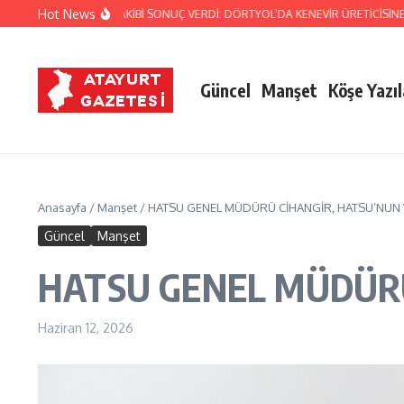
İçeriğe atla
Hot News
MA’NIN TİTİZ TAKİBİ SONUÇ VERDİ: DÖRTYOL’DA KENEVİR ÜRETİCİSİNE DARBE!
Güncel
Manşet
Köşe Yazıl
Anasayfa
/
Manşet
/
HATSU GENEL MÜDÜRÜ CİHANGİR, HATSU’NUN 
Güncel
Manşet
HATSU GENEL MÜDÜRÜ
Haziran 12, 2026