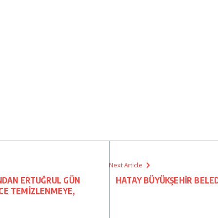
Next Article
INDAN ERTUĞRUL GÜN
HATAY BÜYÜKŞEHİR BELED
NCE TEMİZLENMEYE,