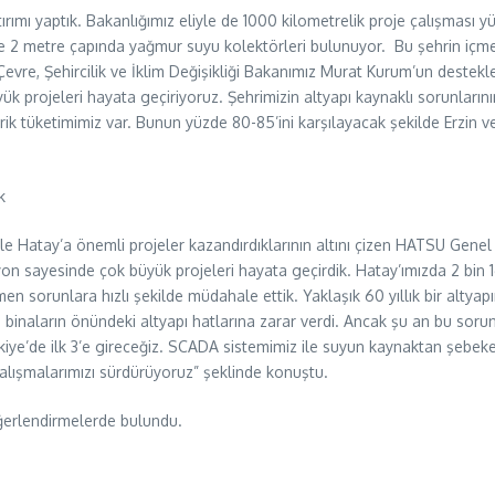
ırımı yaptık. Bakanlığımız eliyle de 1000 kilometrelik proje çalışması
 ve 2 metre çapında yağmur suyu kolektörleri bulunuyor. Bu şehrin içm
evre, Şehircilik ve İklim Değişikliği Bakanımız Murat Kurum’un destekle
k projeleri hayata geçiriyoruz. Şehrimizin altyapı kaynaklı sorunların
rik tüketimimiz var. Bunun yüzde 80-85’ini karşılayacak şekilde Erzin 
k
e Hatay’a önemli projeler kazandırdıklarının altını çizen HATSU Gene
on sayesinde çok büyük projeleri hayata geçirdik. Hatay’ımızda 2 bin 1
en sorunlara hızlı şekilde müdahale ettik. Yaklaşık 60 yıllık bir altyap
 binaların önündeki altyapı hatlarına zarar verdi. Ancak şu an bu soru
rkiye’de ilk 3’e gireceğiz. SCADA sistemimiz ile suyun kaynaktan şebek
alışmalarımızı sürdürüyoruz” şeklinde konuştu.
ğerlendirmelerde bulundu.