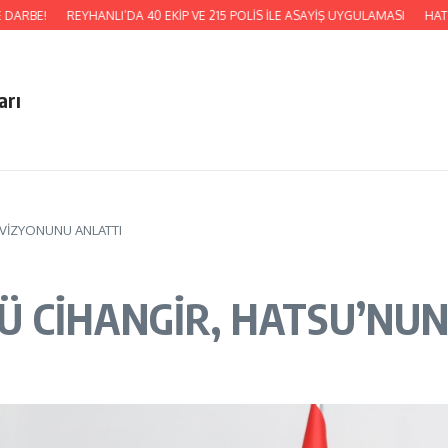
REYHANLI’DA 40 EKİP VE 215 POLİS İLE ASAYİŞ UYGULAMASI
HATSU, KUML
arı
VİZYONUNU ANLATTI
 CİHANGİR, HATSU’NUN