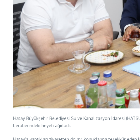
Hatay Büyükşehir Belediyesi Su ve Kanalizasyon İdaresi (HATSU
beraberindeki heyeti ağırladı.
Hatay’a yaptıkları ziyaretten dolayı konuklarına teşekkür ede