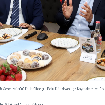
) Genel Müdürü Fatih Cihangir, Bolu Dörtdivan İlçe Kaymakamı ve Bolu
n HATSU Genel Müdürü Cihangir,