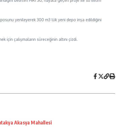
dığını belirten HATSU, hayata geçen proje ile su iletim
eposunu yenileyerek 300 m3 lük yeni depo inşa edildiğini
 için çalışmaların süreceğinin altını çizdi.
ntakya Akasya Mahallesi