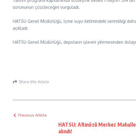
Yatırım programı kapsamında sözleşme bedeli 1 milyon 534 bin 
sorununun çözüleceğini vurguladı.
HATSU Genel Müdürlüğü, İçme suyu iletimindeki verimliliği daha 
açıkladı.
HATSU Genel Müdürlüğü, depoların işlevini yitirmesinden dolayı o
Share this Article
Previous Article
HATSU: Altınözü Merkez Mahallel
alındı!