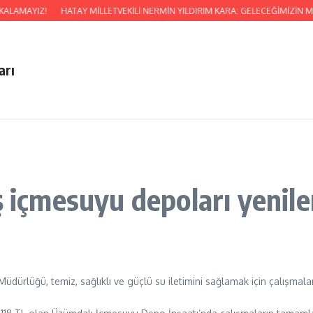
KALAMAYIZ!
HATAY MİLLETVEKİLİ NERMİN YILDIRIM KARA: GELECEĞİMİZİ
arı
ş içmesuyu depoları yenile
dürlüğü, temiz, sağlıklı ve güçlü su iletimini sağlamak için çalışmala