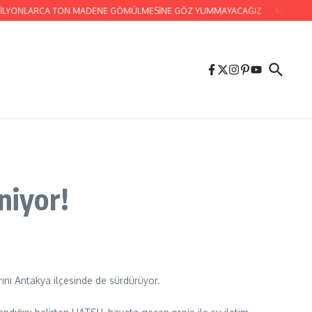
N MİLYONLARCA TON MADENE GÖMÜLMESİNE GÖZ YUMMAYACAĞIZ
HATAY BÜ
niyor!
rını Antakya ilçesinde de sürdürüyor.