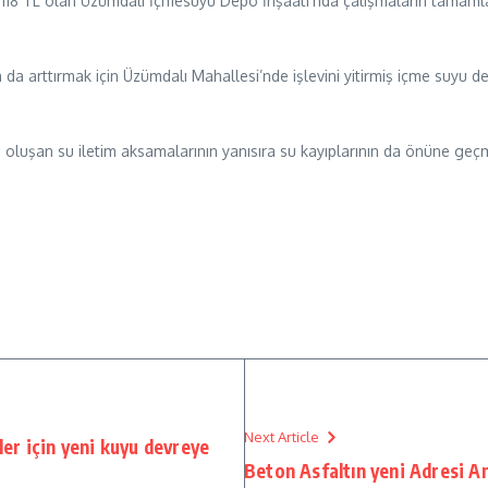
118 TL olan Üzümdalı İçmesuyu Depo İnşaatı’nda çalışmaların tamamlan
da arttırmak için Üzümdalı Mahallesi’nde işlevini yitirmiş içme suyu d
luşan su iletim aksamalarının yanısıra su kayıplarının da önüne geçmek
Next Article
er için yeni kuyu devreye
Beton Asfaltın yeni Adresi A