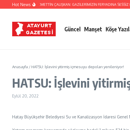
İçeriğe atla
Hot News
ATAY MİLLETVEKİLİ NECMETTİN ÇALIŞKAN: GAZİLERİMİZİN FERYADINA SESSİZ 
Güncel
Manşet
Köşe Yazıl
Anasayfa
/
HATSU: İşlevini yitirmiş içmesuyu depoları yenileniyor!
HATSU: İşlevini yitirmi
Eylül 20, 2022
Hatay Büyükşehir Belediyesi Su ve Kanalizasyon İdaresi Genel Mü