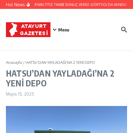
İçeriğe atla
Hot News
JANDARMA’NIN TİTİZ TAKİBİ SONUÇ VERDİ: DÖRTYOL’DA KENEVİR ÜRE
Menu
Anasayfa
/
HATSU’DAN YAYLADAĞI’NA 2 YENİ DEPO
HATSU’DAN YAYLADAĞI’NA 2
YENİ DEPO
Mayıs 15, 2025