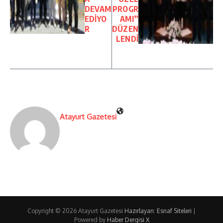
DEVAM
PROGR
EDİYO
AMI”
R
DÜZEN
LENDİ
Atayurt Gazetesi
Copyright © 2026 Atayurt Gazetesi
Hazırlayan: Esnaf Siteleri
|
Powered by
Haber Dergisi X