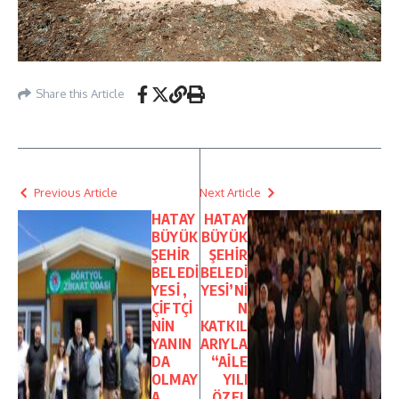
Share this Article
Previous Article
Next Article
HATAY
HATAY
BÜYÜK
BÜYÜK
ŞEHİR
ŞEHİR
BELEDİ
BELEDİ
YESİ ,
YESİ’Nİ
ÇİFTÇİ
N
NİN
KATKIL
YANIN
ARIYLA
DA
“AİLE
OLMAY
YILI
A
ÖZEL