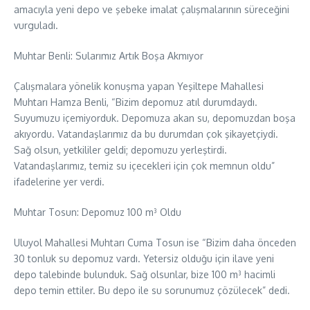
amacıyla yeni depo ve şebeke imalat çalışmalarının süreceğini
vurguladı.
Muhtar Benli: Sularımız Artık Boşa Akmıyor
Çalışmalara yönelik konuşma yapan Yeşiltepe Mahallesi
Muhtarı Hamza Benli, “Bizim depomuz atıl durumdaydı.
Suyumuzu içemiyorduk. Depomuza akan su, depomuzdan boşa
akıyordu. Vatandaşlarımız da bu durumdan çok şikayetçiydi.
Sağ olsun, yetkililer geldi; depomuzu yerleştirdi.
Vatandaşlarımız, temiz su içecekleri için çok memnun oldu”
ifadelerine yer verdi.
Muhtar Tosun: Depomuz 100 m³ Oldu
Uluyol Mahallesi Muhtarı Cuma Tosun ise “Bizim daha önceden
30 tonluk su depomuz vardı. Yetersiz olduğu için ilave yeni
depo talebinde bulunduk. Sağ olsunlar, bize 100 m³ hacimli
depo temin ettiler. Bu depo ile su sorunumuz çözülecek” dedi.