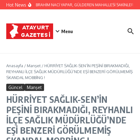
İçeriğe atla
Hot News
BAŞKAN İBRAHİM NACİ YAPAR, GÜLDEREN MAHALLESİ SAKİNLERİNİ Zİ
Menu
Anasayfa
/
Manşet
/
HÜRRİYET SAĞLIK-SEN’İN PEŞİNİ BIRAKMADIĞI,
REYHANLI İLÇE SAĞLIK MÜDÜRLÜĞÜ’NDE EŞİ BENZERİ GÖRÜLMEMİŞ
SKANDAL MOBBİNG !
Güncel
Manşet
HÜRRİYET SAĞLIK-SEN’İN
PEŞİNİ BIRAKMADIĞI, REYHANLI
İLÇE SAĞLIK MÜDÜRLÜĞÜ’NDE
EŞİ BENZERİ GÖRÜLMEMİŞ