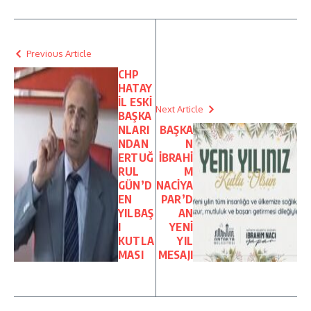
Previous Article
CHP
HATAY
İL ESKİ
Next Article
BAŞKA
NLARI
BAŞKA
NDAN
N
ERTUĞ
İBRAHİ
RUL
M
GÜN’D
NACİYA
EN
PAR’D
YILBAŞ
AN
I
YENİ
KUTLA
YIL
MASI
MESAJI