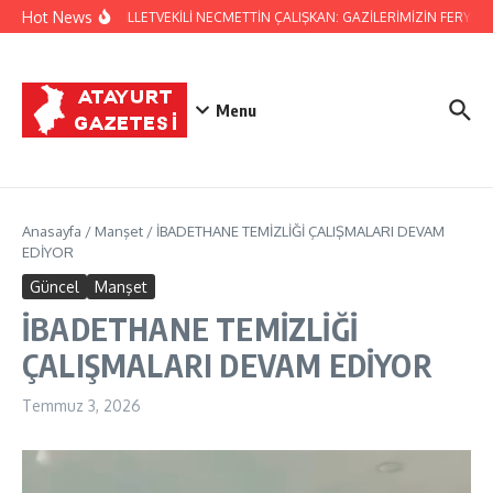
İçeriğe atla
Hot News
HATAY MİLLETVEKİLİ NECMETTİN ÇALIŞKAN: GAZİLERİMİZİN FERYADI
Menu
Anasayfa
/
Manşet
/
İBADETHANE TEMİZLİĞİ ÇALIŞMALARI DEVAM
EDİYOR
Güncel
Manşet
İBADETHANE TEMİZLİĞİ
ÇALIŞMALARI DEVAM EDİYOR
Temmuz 3, 2026