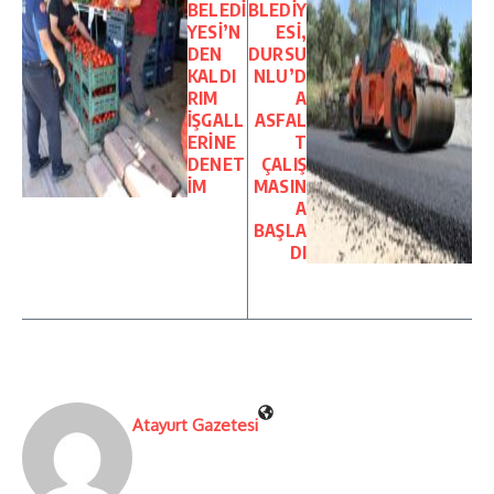
BELEDİ
BLEDİY
YESİ’N
ESİ,
DEN
DURSU
KALDI
NLU’D
RIM
A
İŞGALL
ASFAL
ERİNE
T
DENET
ÇALIŞ
İM
MASIN
A
BAŞLA
DI
Atayurt Gazetesi