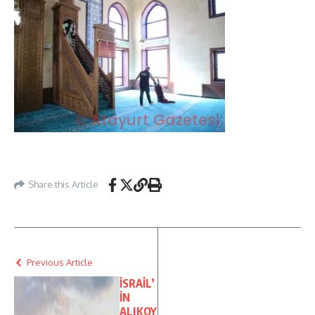
Share this Article
Previous Article
İSRAİL’
İN
ALIKOY