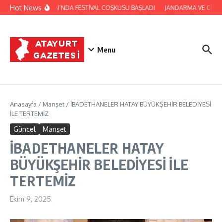
İçeriğe atla
Hot News
YAYLADAĞI’NDA FESTİVAL COŞKUSU BAŞLADI
JANDARMA VE CİLVEG
Menu
Anasayfa
/
Manşet
/
İBADETHANELER HATAY BÜYÜKŞEHİR BELEDİYESİ
İLE TERTEMİZ
Güncel
Manşet
İBADETHANELER HATAY
BÜYÜKŞEHİR BELEDİYESİ İLE
TERTEMİZ
Ekim 9, 2025