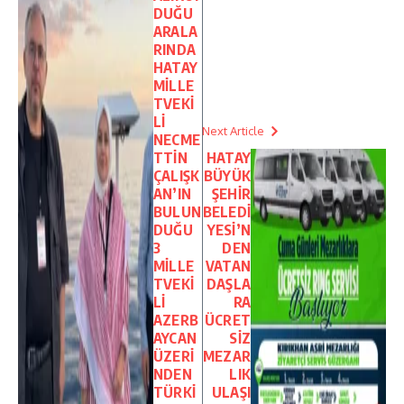
DUĞU
ARALA
RINDA
HATAY
MİLLE
TVEKİ
Lİ
Next Article
NECME
TTİN
HATAY
ÇALIŞK
BÜYÜK
AN’IN
ŞEHİR
BULUN
BELEDİ
DUĞU
YESİ’N
3
DEN
MİLLE
VATAN
TVEKİ
DAŞLA
Lİ
RA
AZERB
ÜCRET
AYCAN
SİZ
ÜZERİ
MEZAR
NDEN
LIK
TÜRKİ
ULAŞI