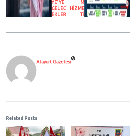
YE’YE
M
GELEC
HİZME
EKLER
Tİ
Atayurt Gazetesi
Related Posts