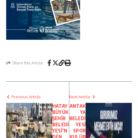
Share this Article
Previous Article
Next Article
HATAY
ANTAK
BÜYÜK
YA
ŞEHİR
BELEDİ
BELEDİ
YESİ
YESİ’N
SPOR
DEN
KULÜB