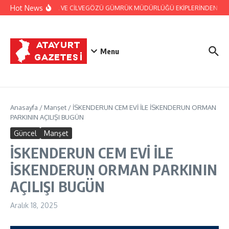
İçeriğe atla
Hot News
JANDARMA VE CİLVEGÖZÜ GÜMRÜK MÜDÜRLÜĞÜ EKİPLERİNDEN BAŞARI
Menu
Anasayfa
/
Manşet
/
İSKENDERUN CEM EVİ İLE İSKENDERUN ORMAN
PARKININ AÇILIŞI BUGÜN
Güncel
Manşet
İSKENDERUN CEM EVİ İLE
İSKENDERUN ORMAN PARKININ
AÇILIŞI BUGÜN
Aralık 18, 2025