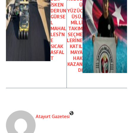
İSKEN
Ü
DERUN
YÜZÜC
GÜRSE
ÜSÜ,
L
MİLLİ
MAHAL
TAKIM
LESİ’N
SEÇME
E
LERİNE
SICAK
KATIL
ASFAL
MAYA
T
HAK
KAZAN
DI
Atayurt Gazetesi