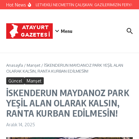
İçeriğe atla
Hot News
HATAY MİLLETVEKİLİ NECMETTİN ÇALIŞKAN: GAZİLERİMİZİN FERYADIN
Menu
Anasayfa
/
Manşet
/
İSKENDERUN MAYDANOZ PARK YEŞİL ALAN
OLARAK KALSIN, RANTA KURBAN EDİLMESİN!
Güncel
Manşet
İSKENDERUN MAYDANOZ PARK
YEŞİL ALAN OLARAK KALSIN,
RANTA KURBAN EDİLMESİN!
Aralık 14, 2025