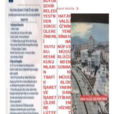
BÜYÜK
ŞEHİR
Next Article
BELEDİ
YESİ’N
HATAY
DEN
VALİLİ
SÜRÜC
Ğİ’NİN
ÜLERE
YENİ
ÖNEML
BİNASI
İ
NA
DUYU
NÜFUS
RU:
MÜDÜ
RESMİ
RLÜĞÜ
KURU
NDEN
MLARI
SONRA
N
10
TRAFİ
MÜDÜ
K
RLÜK
İŞARET
YARIN
VE
DAN
İŞARET
İTİBAR
ÇİLERİ
EN
NE
HİZME
LÜTFE
T