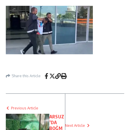
Share this Article
Previous Article
ARSUZ
’DA
Next Article
BOĞM