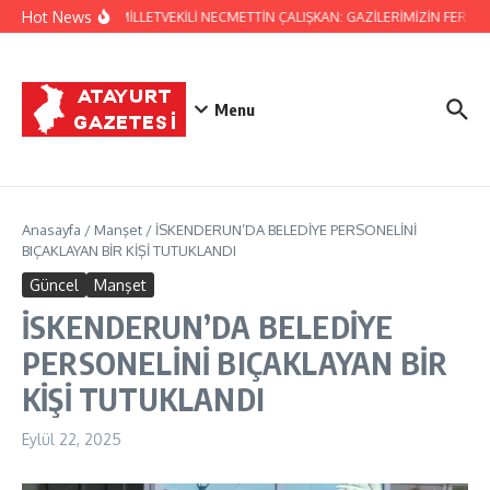
İçeriğe atla
Hot News
HATAY MİLLETVEKİLİ NECMETTİN ÇALIŞKAN: GAZİLERİMİZİN FERYAD
Menu
Anasayfa
/
Manşet
/
İSKENDERUN’DA BELEDİYE PERSONELİNİ
BIÇAKLAYAN BİR KİŞİ TUTUKLANDI
Güncel
Manşet
İSKENDERUN’DA BELEDİYE
PERSONELİNİ BIÇAKLAYAN BİR
KİŞİ TUTUKLANDI
Eylül 22, 2025