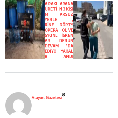
A RAKI
ARANA
ÜRETİ
N 3 KİŞİ
M
ARSUZ
YERLE
,
RİNE
DÖRTY
OPERA
OL VE
SYONL
İSKEN
AR
DERUN
DEVAM
’DA
EDİYO
YAKAL
R
ANDI
Atayurt Gazetesi