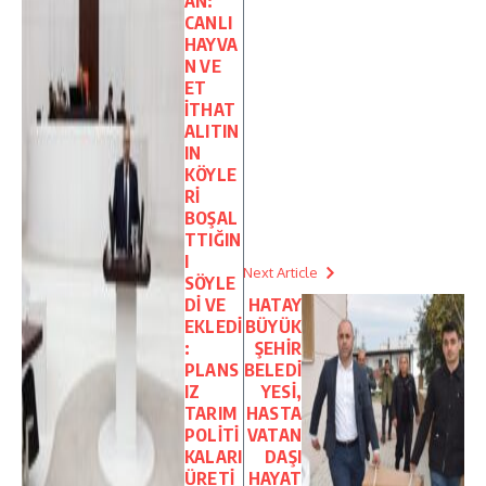
AN:
CANLI
HAYVA
N VE
ET
İTHAT
ALITIN
IN
KÖYLE
Rİ
BOŞAL
TTIĞIN
I
Next Article
SÖYLE
Dİ VE
HATAY
EKLEDİ
BÜYÜK
:
ŞEHİR
PLANS
BELEDİ
IZ
YESİ,
TARIM
HASTA
POLİTİ
VATAN
KALARI
DAŞI
ÜRETİ
HAYAT