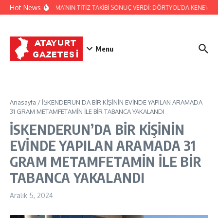
İçeriğe atla
Hot News
JANDARMA’NIN TİTİZ TAKİBİ SONUÇ VERDİ: DÖRTYOL’DA KENEVİR Ü
Menu
Anasayfa
/
İSKENDERUN’DA BİR KİŞİNİN EVİNDE YAPILAN ARAMADA
31 GRAM METAMFETAMİN İLE BİR TABANCA YAKALANDI
İSKENDERUN’DA BİR KİŞİNİN
EVİNDE YAPILAN ARAMADA 31
GRAM METAMFETAMİN İLE BİR
TABANCA YAKALANDI
Aralık 5, 2024