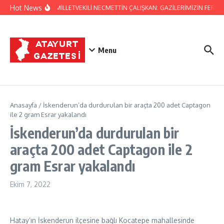
İçeriğe atla
Hot News
HATAY MİLLETVEKİLİ NECMETTİN ÇALIŞKAN: GAZİLERİMİZİN FERYA
Menu
Anasayfa
/
İskenderun’da durdurulan bir araçta 200 adet Captagon
ile 2 gram Esrar yakalandı
İskenderun’da durdurulan bir
araçta 200 adet Captagon ile 2
gram Esrar yakalandı
Ekim 7, 2022
Hatay’ın İskenderun ilçesine bağlı Kocatepe mahallesinde