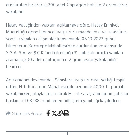
durdurulan bir araçta 200 adet Captagon habı ile 2 gram Esrar
yakalandı.
Hatay Valiliğinden yapılan açıklamaya göre, Hatay Emniyet
Müdürlüğü görevlilerince uyuşturucu madde imal ve ticaretine
yönelik yapılan çalışmalar kapsamında 06.10.2022 günü
İskenderun Kocatepe Mahallesi’nde durdurulan ve içerisinde
S.S.A, S.A. ve Ş.C.K.’nın bulunduğu 31… plakalı araçta yapılan
aramada;200 adet captagon ile 2 gram esrar yakalandığı
belirtildi.
Açıklamanın devamında, Şahıslara uyuşturucuyu sattığı tespit
edilen H.T. Kocatepe Mahallesi’nde üzerinde 4000 TL para ile
yakalanırken, olayla ilgili olarak H.T. ile araçta bulunan şahıslar
hakkında TCK 188. maddeden adli işlem yapıldığı kaydedildi.
Share this Article