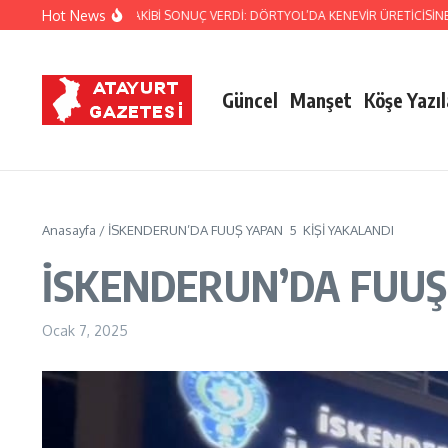
İçeriğe atla
Hot News
NDARMA’NIN TİTİZ TAKİBİ SONUÇ VERDİ: DÖRTYOL’DA KENEVİR ÜRETİCİSİNE DA
Güncel
Manşet
Köşe Yazıl
Anasayfa
/
İSKENDERUN’DA FUUŞ YAPAN 5 KİŞİ YAKALANDI
İSKENDERUN’DA FUUŞ
Ocak 7, 2025