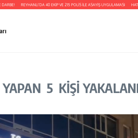
RBE!
REYHANLI’DA 40 EKİP VE 215 POLİS İLE ASAYİŞ UYGULAMASI
HATSU, 
arı
 YAPAN 5 KİŞİ YAKALAN