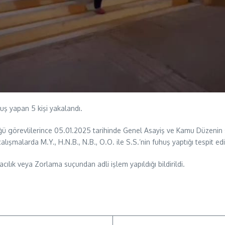
huş yapan 5 kişi yakalandı.
ü görevlilerince 05.01.2025 tarihinde Genel Asayiş ve Kamu Düzenin 
şmalarda M.Y., H.N.B., N.B., O.O. ile S.S.’nin fuhuş yaptığı tespit edil
lık veya Zorlama suçundan adli işlem yapıldığı bildirildi.