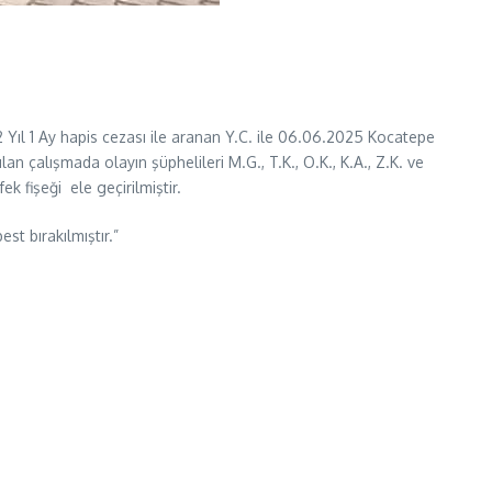
Yıl 1 Ay hapis cezası ile aranan Y.C. ile 06.06.2025 Kocatepe
 çalışmada olayın şüphelileri M.G., T.K., O.K., K.A., Z.K. ve
k fişeği ele geçirilmiştir.
st bırakılmıştır.”