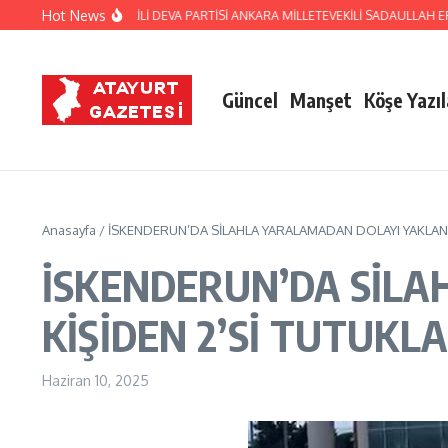
İçeriğe atla
Hot News
 ESKİ MİLLETVEKİLİ DEVA PARTİSİ ANKARA MİLLETEVEKİLİ SADAULLAH ERGİN
Güncel
Manşet
Köşe Yazıl
Anasayfa
/
İSKENDERUN’DA SİLAHLA YARALAMADAN DOLAYI YAKLANA
İSKENDERUN’DA SİL
KİŞİDEN 2’Sİ TUTUKL
Haziran 10, 2025