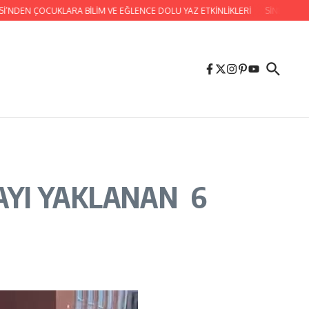
 ÇOCUKLARA BİLİM VE EĞLENCE DOLU YAZ ETKİNLİKLERİ
SİNEMA GÜNLERİM
AYI YAKLANAN 6