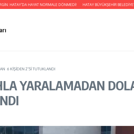
: HATAY’DA HAYAT NORMALE DÖNMEDİ!
HATAY BÜYÜKŞEHİR BELEDİYESİ’NDEN
arı
N 6 KİŞİDEN 2’Sİ TUTUKLANDI
AHLA YARALAMADAN DOL
ANDI