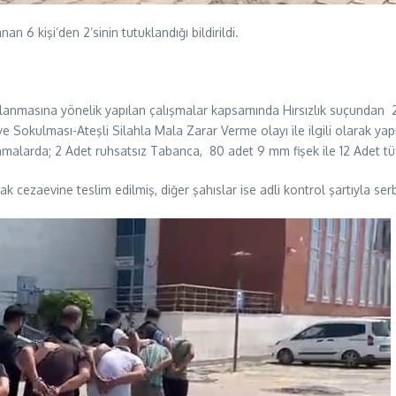
n 6 kişi’den 2’sinin tutuklandığı bildirildi.
anmasına yönelik yapılan çalışmalar kapsamında Hırsızlık suçundan 2 
kulması-Ateşli Silahla Mala Zarar Verme olayı ile ilgili olarak yapılan
malarda; 2 Adet ruhsatsız Tabanca, 80 adet 9 mm fişek ile 12 Adet tüfe
 cezaevine teslim edilmiş, diğer şahıslar ise adli kontrol şartıyla serbe