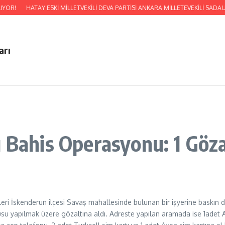
YOR!
HATAY ESKİ MİLLETVEKİLİ DEVA PARTİSİ ANKARA MİLLETEVEKİLİ SAD
arı
 Bahis Operasyonu: 1 Göza
pleri İskenderun ilçesi Savaş mahallesinde bulunan bir işyerine baskın d
sorgusu yapılmak üzere gözaltına aldı. Adreste yapılan aramada ise 1ade