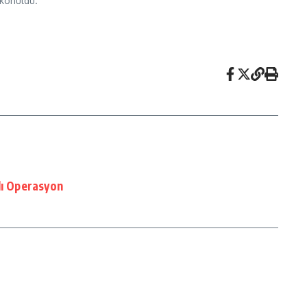
 konuldu.
lı Operasyon