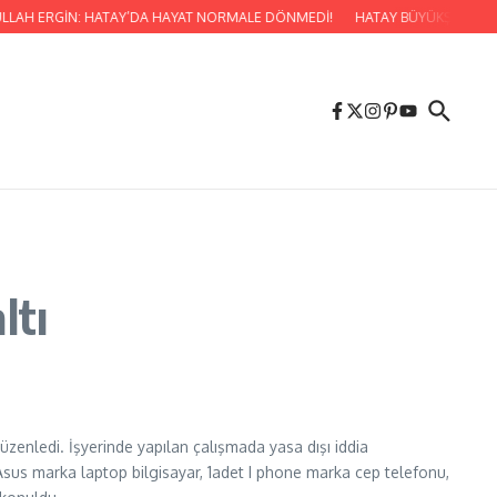
AULLAH ERGİN: HATAY’DA HAYAT NORMALE DÖNMEDİ!
HATAY BÜYÜKŞEHİR BEL
ltı
üzenledi. İşyerinde yapılan çalışmada yasa dışı iddia
t Asus marka laptop bilgisayar, 1adet I phone marka cep telefonu,