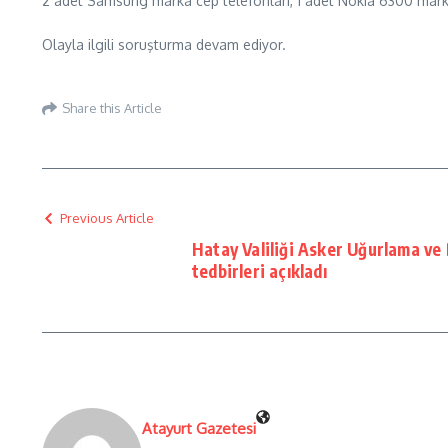
2 adet Samsung marka cep telefonları, 1 adet Nokia 6300 marka 
Olayla ilgili soruşturma devam ediyor.
Share this Article
Previous Article
Hatay Valiliği Asker Uğurlama ve
tedbirleri açıkladı
Atayurt Gazetesi