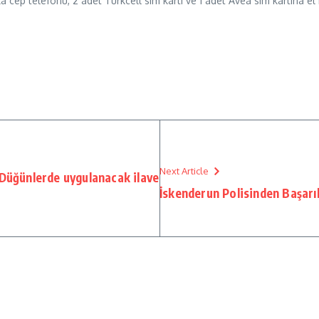
cep telefonu, 2 adet Turkcell sim kartı ve 1 adet Avea sim kartına el
Next Article
 Düğünlerde uygulanacak ilave
İskenderun Polisinden Başarı