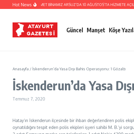
İçeriğe atla
Hot News
ATAY POLİS EVİ EK HİZMET BİNAMIZ ARSUZ’DA 10 AĞUSTOS’TA HİZMETE AÇILI
Güncel
Manşet
Köşe Yazıl
Anasayfa
/
İskenderun’da Yasa Dışı Bahis Operasyonu: 1 Gözaltı
İskenderun’da Yasa Dışı
Temmuz 7, 2020
Hatay’ın İskenderun ilçesinde bir ihbarı değerlendiren polis eki
oynatıldığını tespit eden polis ekipleri işyeri sahibi M. B.’yi 