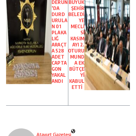
DERUN
BÜYÜK
’DA
ŞEHİR
DURD
BELEDİ
URULA
YE
N 01
MECLİ
PLAKA
Sİ
LIĞ
KASIM
ARAÇT
AYI 2.
A 528
OTURU
ADET
MUND
CAPTA
A EK
GON
BÜTÇE
YAKAL
Yİ
ANDI
KABUL
ETTİ
Atayurt Gazetesi