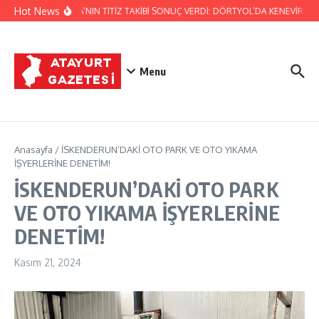
İçeriğe atla
Hot News
JANDARMA’NIN TİTİZ TAKİBİ SONUÇ VERDİ: DÖRTYOL’DA KENEVİR ÜRETİ
Menu
Anasayfa
/
İSKENDERUN’DAKİ OTO PARK VE OTO YIKAMA
İŞYERLERİNE DENETİM!
İSKENDERUN’DAKİ OTO PARK
VE OTO YIKAMA İŞYERLERİNE
DENETİM!
Kasım 21, 2024