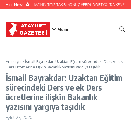
İçeriğe atla
Hot News
JANDARMA’NIN TİTİZ TAKİBİ SONUÇ VERDİ: DÖRTYOL’DA KENEVİR 
Menu
Anasayfa
/
İsmail Bayrakdar: Uzaktan Eğitim sürecindeki Ders ve ek
Ders ücretlerine ilişkin Bakanlık yazısını yargıya taşıdık
İsmail Bayrakdar: Uzaktan Eğitim
sürecindeki Ders ve ek Ders
ücretlerine ilişkin Bakanlık
yazısını yargıya taşıdık
Eylül 27, 2020