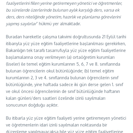
faaliyetlerini fiilen yerine getiremeyen yönetici ve öğretmenler,
bu sürelerde üzerlerinde bulunan aylık karşılığı ders, varsa ek
ders, ders niteliğinde yönetim, hazırlık ve planlama görevlerini
yapmış sayılırlar
” hükmü yer almaktadır.
Buradan hareketle çalışma takvimi doğrultusunda 21 Eylül tarihi
itibarıyla yüz yüze eğitim faaliyetlerine başlanılması gerekirken,
Bakanlığın tek taraflı tasarrufuyla yüz yüze eğitim faaliyetlerine
başlamalarına onay verilmeyen (a) ortaöğretim kurumları
(liseler) ile temel eğitim kurumlarının 5, 6, 7 ve 8. sınıflarında
bulunan öğrencilerin okul bütünlüğünde; (b) temel eğitim
kurumlarının 2, 3 ve 4. sınıflarında bulunan öğrencilerin sınıf
bütünlüğünde, yine haftada sadece iki gün derse gelen 1. sınıf
ve okul öncesi öğrencilerinin de sınıf bütünlüğünde haftanın
kalan günleri/ders saatleri özelinde izinli sayılmaları
sonucunun doğduğu açıktır.
Bu itibarla yüz yüze eğitim faaliyeti yerine getiremeyen yönetici
ve öğretmenlerin idari izinli sayılmaları noktasında bir
düzenleme yapılmayacaksa bile yüz yüze eğitim faaliyetlerine