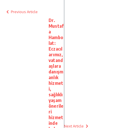
Previous Article
Dr.
Mustaf
a
Hambo
lat:
Eczacıl
arımız,
vatand
aşlara
danışm
anlık
hizmet
i,
sağlıklı
yaşam
önerile
ri
hizmet
inde
Next Article