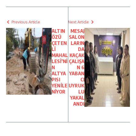
Previous Article
Next Article
ALTIN
MESAJ
ÖZÜ
SALON
ÇETEN
LARIN
Lİ
DA
MAHAL
KAÇAK
LESİ’Nİ
ÇALIŞA
N
N 6
ALTYA
YABAN
PISI
CI
YENİLE
UYRUK
NİYOR
LU
YAKAL
ANDI