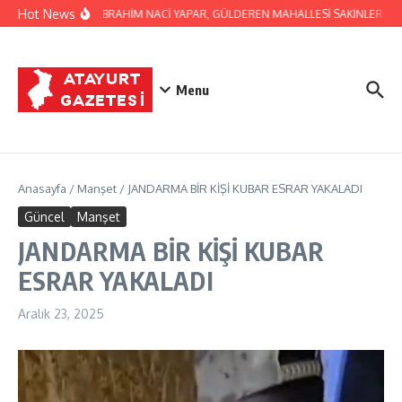
İçeriğe atla
Hot News
BAŞKAN İBRAHİM NACİ YAPAR, GÜLDEREN MAHALLESİ SAKİNLERİNİ Zİ
Menu
Anasayfa
/
Manşet
/
JANDARMA BİR KİŞİ KUBAR ESRAR YAKALADI
Güncel
Manşet
JANDARMA BİR KİŞİ KUBAR
ESRAR YAKALADI
Aralık 23, 2025