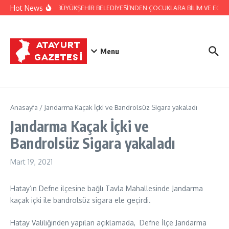
İçeriğe atla
Hot News
HATAY BÜYÜKŞEHİR BELEDİYESİ’NDEN ÇOCUKLARA BİLİM VE EĞLEN
Menu
Anasayfa
/
Jandarma Kaçak İçki ve Bandrolsüz Sigara yakaladı
Jandarma Kaçak İçki ve
Bandrolsüz Sigara yakaladı
Mart 19, 2021
Hatay’ın Defne ilçesine bağlı Tavla Mahallesinde Jandarma
kaçak içki ile bandrolsüz sigara ele geçirdi.
Hatay Valiliğinden yapılan açıklamada, Defne İlçe Jandarma