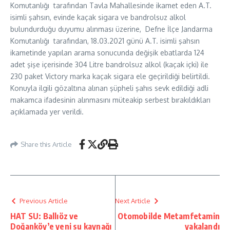
Komutanlığı tarafından Tavla Mahallesinde ikamet eden A.T.
isimli şahsın, evinde kaçak sigara ve bandrolsuz alkol
bulundurduğu duyumu alınması üzerine, Defne İlçe Jandarma
Komutanlığı tarafından, 18.03.2021 günü A.T. isimli şahsın
ikametinde yapılan arama sonucunda değişik ebatlarda 124
adet şişe içerisinde 304 Litre bandrolsuz alkol (kaçak içki) ile
230 paket Victory marka kaçak sigara ele geçirildiği belirtildi.
Konuyla ilgili gözaltına alınan şüpheli şahıs sevk edildiği adli
makamca ifadesinin alınmasını müteakip serbest bırakıldıkları
açıklamada yer verildi.
Share this Article
Previous Article
Next Article
HAT SU: Ballıöz ve
Otomobilde Metamfetamin
Doğanköy’e yeni su kaynağı
yakalandı