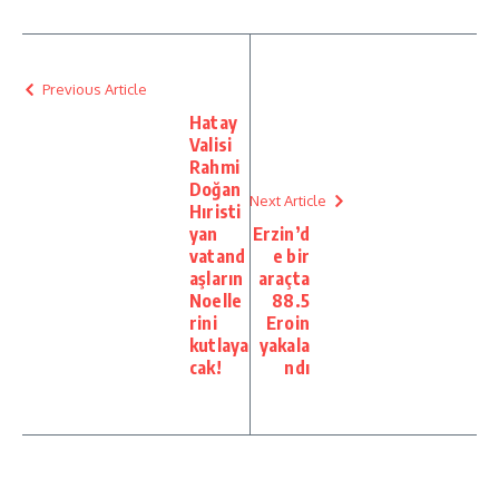
Previous Article
Hatay
Valisi
Rahmi
Doğan
Next Article
Hıristi
yan
Erzin’d
vatand
e bir
aşların
araçta
Noelle
88.5
rini
Eroin
kutlaya
yakala
cak!
ndı