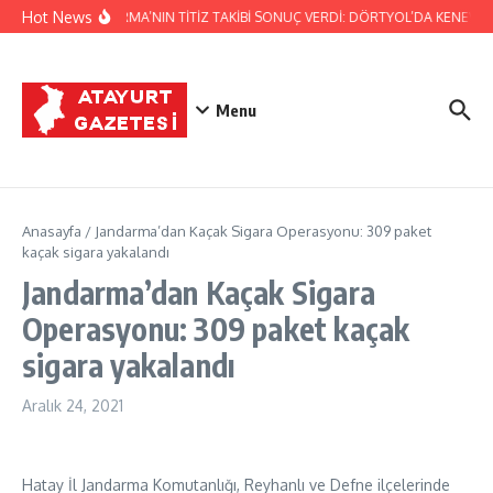
İçeriğe atla
Hot News
JANDARMA’NIN TİTİZ TAKİBİ SONUÇ VERDİ: DÖRTYOL’DA KENEVİR 
Menu
Anasayfa
/
Jandarma’dan Kaçak Sigara Operasyonu: 309 paket
kaçak sigara yakalandı
Jandarma’dan Kaçak Sigara
Operasyonu: 309 paket kaçak
sigara yakalandı
Aralık 24, 2021
Hatay İl Jandarma Komutanlığı, Reyhanlı ve Defne ilçelerinde