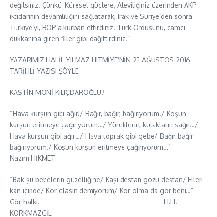
değilsiniz. Çünkü, Küresel güçlere, Aleviliğiniz üzerinden AKP
iktidarının devamlılığını sağlatarak, Irak ve Suriye’den sonra
Türkiye’yi, BOP’a kurban ettirdiniz. Türk Ordusunu, camcı
dükkanına giren filler gibi dağıttırdınız.”
YAZARIMIZ HALİL YILMAZ HITMİYE’NİN 23 AĞUSTOS 2016
TARİHLİ YAZISI ŞÖYLE:
KASTİN MONİ KILIÇDAROĞLU?
“Hava kurşun gibi ağır!/ Bağır, bağır, bağırıyorum./ Koşun
kurşun eritmeye çağırıyorum…/ Yüreklerin, kulakların sağır…/
Hava kurşun gibi ağır…/ Hava toprak gibi gebe/ Bağır bağır
bağırıyorum./ Koşun kurşun eritmeye çağırıyorum…”
Nazım HİKMET
“Bak şu bebelerin güzelliğine/ Kaşı destan gözü destan/ Elleri
kan içinde/ Kör olasın demiyorum/ Kör olma da gör beni…” –
Gör halkı. H.H.
KORKMAZGİL