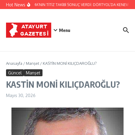
İçeriğe atla
Hot News
JANDARMA’NIN TİTİZ TAKİBİ SONUÇ VERDİ: DÖRTYOL’DA KENEVİR ÜR
Menu
Anasayfa
/
Manşet
/
KASTİN MONİ KILIÇDAROĞLU?
Güncel
Manşet
KASTİN MONİ KILIÇDAROĞLU?
Mayıs 30, 2026