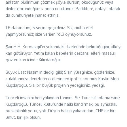
anlatan bildirimleri çözmek şöyle dursun; okuduğunuz veya
dinler göründüğünüz anda unuttunuz. Partililere, dolaylı olarak
da cumhuriyete ihanet ettiniz.
1 Refarandum, 5 seçim geçirdiniz. Siz, muhalefet
yapmıyorsunuz; size verilen rolü oynuyorsunuz.
Şair H.H. Kormazgil’in yukarıdaki dizelerinde belirttiği gibi, ülkeyi
kan götürüyor. Yetim kalan bebelerin destansı elleri, masalsı
gözleri kan içinde Kılıçdaroğlu.
Büyük Üsat Nazım’ın dediği gibi; Sizin yüreğinize, gözlerinize,
kulaklarınıza denizlerin ötelerinden ipotek konmuş Kastin Moni
Kılıçdaroğlu. Siz, bir büyük projenin yedeğisiniz, yedeği.
Tunceli insanını ben yakından tanırım. Siz Tunceli’li olamazsınız
Kılıçdaroğlu. Tunceli kültüründe halkı kandırmak, bu aymazlık,
bu sapkınlık yotur, yok. Düşün halkın yakasından. CHP’de bir
umut, bir ışık olsun.