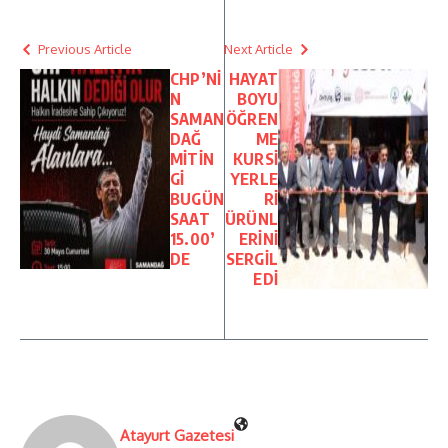
Previous Article
Next Article
CHP’Nİ
HAYAT
N
BOYU
SAMAN
ÖĞREN
DAĞ
ME
MİTİN
KURSİ
Gİ
YERLE
BUGÜN
Rİ
SAAT
ÜRÜNL
15.00’
ERİNİ
DE
SERGİL
EDİ
Atayurt Gazetesi