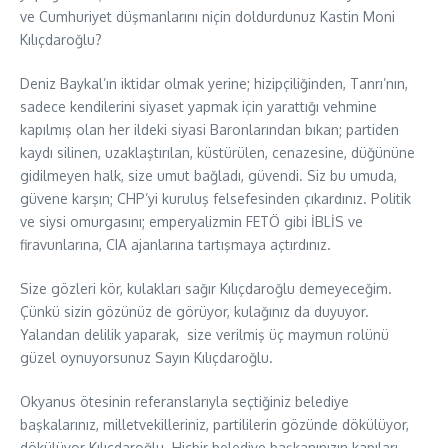
ve Cumhuriyet düşmanlarını niçin doldurdunuz Kastin Moni
Kılıçdaroğlu?
Deniz Baykal’ın iktidar olmak yerine; hizipçiliğinden, Tanrı’nın,
sadece kendilerini siyaset yapmak için yarattığı vehmine
kapılmış olan her ildeki siyasi Baronlarından bıkan; partiden
kaydı silinen, uzaklaştırılan, küstürülen, cenazesine, düğününe
gidilmeyen halk, size umut bağladı, güvendi. Siz bu umuda,
güvene karşın; CHP’yi kuruluş felsefesinden çıkardınız. Politik
ve siysi omurgasını; emperyalizmin FETÖ gibi İBLİS ve
firavunlarına, CIA ajanlarına tartışmaya açtırdınız.
Size gözleri kör, kulakları sağır Kılıçdaroğlu demeyeceğim.
Çünkü sizin gözünüz de görüyor, kulağınız da duyuyor.
Yalandan delilik yaparak, size verilmiş üç maymun rolünü
güzel oynuyorsunuz Sayın Kılıçdaroğlu.
Okyanus ötesinin referanslarıyla seçtiğiniz belediye
başkalarınız, milletvekilleriniz, partililerin gözünde dökülüyor,
dökülüyor Kılıçdaroğlu. Hiçbir belediye başkanınızın kapıları