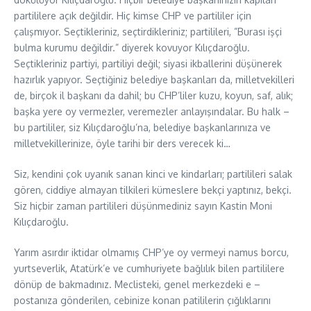
partililere açık değildir. Hiç kimse CHP ve partililer için
çalışmıyor. Seçtikleriniz, seçtirdikleriniz; partilileri, ”Burası işçi
bulma kurumu değildir.” diyerek kovuyor Kılıçdaroğlu.
Seçtikleriniz partiyi, partiliyi değil; siyasi ikballerini düşünerek
hazırlık yapıyor. Seçtiğiniz belediye başkanları da, milletvekilleri
de, birçok il başkanı da dahil; bu CHP’liler kuzu, koyun, saf, alık;
başka yere oy vermezler, veremezler anlayışındalar. Bu halk –
bu partililer, siz Kılıçdaroğlu’na, belediye başkanlarınıza ve
milletvekillerinize, öyle tarihi bir ders verecek ki…
Siz, kendini çok uyanık sanan kinci ve kindarları; partilileri salak
gören, ciddiye almayan tilkileri kümeslere bekçi yaptınız, bekçi.
Siz hiçbir zaman partilileri düşünmediniz sayın Kastin Moni
Kılıçdaroğlu.
Yarım asırdır iktidar olmamış CHP’ye oy vermeyi namus borcu,
yurtseverlik, Atatürk’e ve cumhuriyete bağlılık bilen partililere
dönüp de bakmadınız. Meclisteki, genel merkezdeki e –
postanıza gönderilen, cebinize konan patililerin çığlıklarını