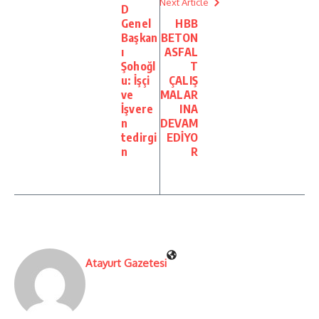
Next Article
D
Genel
HBB
Başkan
BETON
ı
ASFAL
Şohoğl
T
u: İşçi
ÇALIŞ
ve
MALAR
İşvere
INA
n
DEVAM
tedirgi
EDİYO
n
R
Atayurt Gazetesi