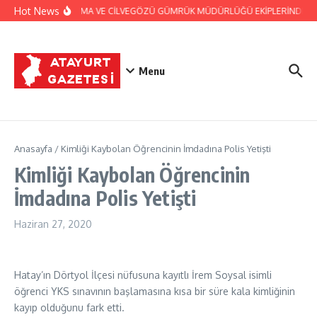
İçeriğe atla
Hot News
JANDARMA VE CİLVEGÖZÜ GÜMRÜK MÜDÜRLÜĞÜ EKİPLERİNDEN BAŞ
Menu
Anasayfa
/
Kimliği Kaybolan Öğrencinin İmdadına Polis Yetişti
Kimliği Kaybolan Öğrencinin
İmdadına Polis Yetişti
Haziran 27, 2020
Hatay’ın Dörtyol İlçesi nüfusuna kayıtlı İrem Soysal isimli
öğrenci YKS sınavının başlamasına kısa bir süre kala kimliğinin
kayıp olduğunu fark etti.