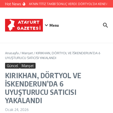
İçeriğe atla
Hot News
JANDARMA’NIN TİTİZ TAKİBİ SONUÇ VERDİ: DÖRTYOL’DA KENEVİR ÜR
Menu
Anasayfa
/
Manşet
/
KIRIKHAN, DÖRTYOL VE İSKENDERUN’DA 6
UYUŞTURUCU SATICISI YAKALANDI
Güncel
Manşet
KIRIKHAN, DÖRTYOL VE
İSKENDERUN’DA 6
UYUŞTURUCU SATICISI
YAKALANDI
Ocak 24, 2026