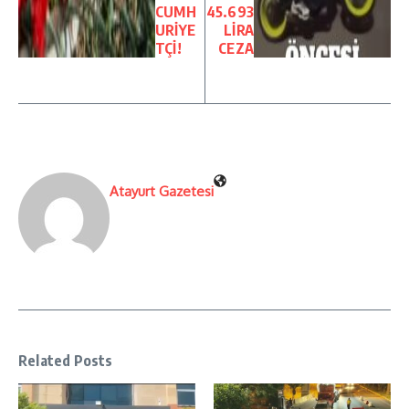
CUMH
45.693
URİYE
LİRA
TÇİ!
CEZA
Atayurt Gazetesi
Related Posts