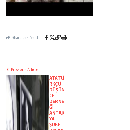
Share this Article
Previous Article
ATATÜ
RKÇÜ
DÜŞÜN
CE
DERNE
Ğİ
ANTAK
YA
ŞUBE