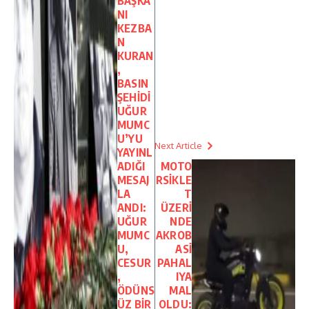
BAŞKA
NI
KEZBA
N
KURAN
,
BASIN
ŞEHİDİ
UĞUR
MUMC
U’YU
Next Article
YAYINL
ADIĞI
MOTO
MESAJ
RSİKLE
LA
T
ANDI:
ÜZERİ
UĞUR
NDE
MUMC
AKROB
U,
ASİ
CESUR
PAHAL
,
IYA
ÖDÜNS
MAL
ÜZ BİR
OLDU: