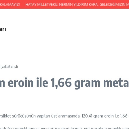
KALAMAYIZ!
HATAY MİLLETVEKİLİ NERMİN YILDIRIM KARA: GELECEĞİMİZ
arı
n yakalandı
am eroin ile 1,66 gram me
rsiklet sürücüsünün yapılan üst aramasında, 120,41 gram eroin ile 1,66
ürlüğü görevlilerince uyuşturucu madde imal ve ticaretine yönelik y