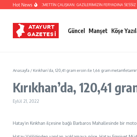
İçeriğe atla
Hot News
ATAY MİLLETVEKİLİ NECMETTİN ÇALIŞKAN: GAZİLERİMİZİN FERYADINA SESSİZ 
Güncel
Manşet
Köşe Yazıl
Anasayfa
/
Kırıkhan’da, 120,41 gram eroin ile 1,66 gram metamfetami
Kırıkhan’da, 120,41 gr
Eylül 21, 2022
Hatay’ın Kırıkhan ilçesine bağlı Barbaros Mahallesinde bir moto
Hatay Valiliğinden yapılan açıklamaya göre, Hatay Emniyet Müd