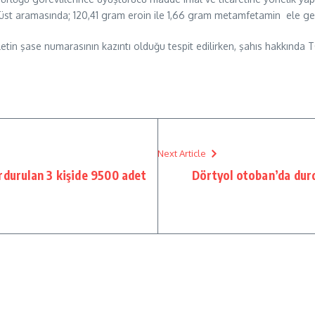
st aramasında; 120,41 gram eroin ile 1,66 gram metamfetamin ele geçiri
etin şase numarasının kazıntı olduğu tespit edilirken, şahıs hakkında 
Next Article
rdurulan 3 kişide 9500 adet
Dörtyol otoban’da durd