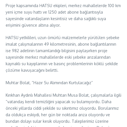
Proje kapsamında HATSU ekipleri, merkez mahallelerde 100 km
yeni içme suyu hattı ve 1250 adet abone bağlantısıyla
sayesinde vatandaşların kesintisiz ve daha sağlıklı suya
erişimini güvence altına alıyor.
HATSU yetkilileri, uzun ömürlü malzemelerle yürütülen şebeke
imalat çalışmalarının 49 kilometresinin, abone bağlantılarının
ise 982 adetinin tamamlandığı bilgisini paylaşırken proje
sayesinde merkez mahallelerde eski şebeke arızalarından
kaynaklı su kayıplarının ve basınç problemlerinin köklü şekilde
çözüme kavuşacağını belirtti.
Muhtar Bolat, “Hazır Su Alımından Kurtulacağız”
Kırıkhan Aydınlı Mahallesi Muhtarı Musa Bolat, çalışmalarla ilgili
“vatandaş kendi temizliğini yapacak su bulamıyordu. Daha
önceki yıllarda ciddi şekilde su sıkıntımız oluyordu. Borularımız
da oldukça eskiydi, her gün bir noktada arıza oluyordu ve
bundan dolayı sular kesik oluyordu. Taleplerimiz üzerine