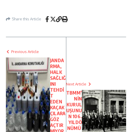
Share this Article
Previous Article
JANDA
RMA,
HALK
SAĞLIĞ
INI
Next Article
TEHDİ
TBMM’
T
NİN
EDEN
KURUL
KAÇAK
UŞUNU
ÇILARA
N 106.
GÖZ
YILDÖ
AÇTIR
NÜMÜ
MIYOR