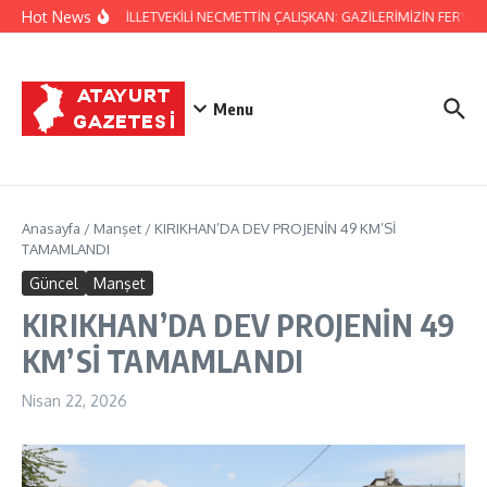
İçeriğe atla
Hot News
HATAY MİLLETVEKİLİ NECMETTİN ÇALIŞKAN: GAZİLERİMİZİN FERYADI
Menu
Anasayfa
/
Manşet
/
KIRIKHAN’DA DEV PROJENİN 49 KM’Sİ
TAMAMLANDI
Güncel
Manşet
KIRIKHAN’DA DEV PROJENİN 49
KM’Sİ TAMAMLANDI
Nisan 22, 2026