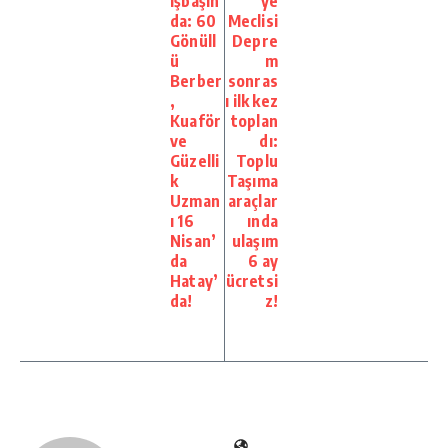
işbaşın
ye
da: 60
Meclisi
Gönüll
Depre
ü
m
Berber
sonras
,
ı ilk kez
Kuaför
toplan
ve
dı:
Güzelli
Toplu
k
Taşıma
Uzman
araçlar
ı 16
ında
Nisan’
ulaşım
da
6 ay
Hatay’
ücretsi
da!
z!