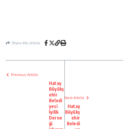
Share this Article
Previous Article
Hatay
Büyükş
ehir
Next Article
Beledi
yesi
Hatay
İyilik
Büyükş
Derne
ehir
ği
Beledi