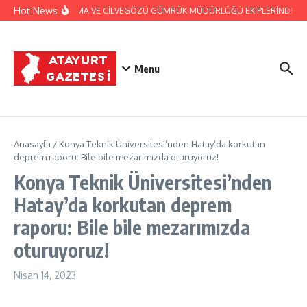
İçeriğe atla
Hot News
JANDARMA VE CİLVEGÖZÜ GÜMRÜK MÜDÜRLÜĞÜ EKİPLERİNDEN BAŞA
Menu
Anasayfa
/
Konya Teknik Üniversitesi’nden Hatay’da korkutan
deprem raporu: Bile bile mezarımızda oturuyoruz!
Konya Teknik Üniversitesi’nden
Hatay’da korkutan deprem
raporu: Bile bile mezarımızda
oturuyoruz!
Nisan 14, 2023