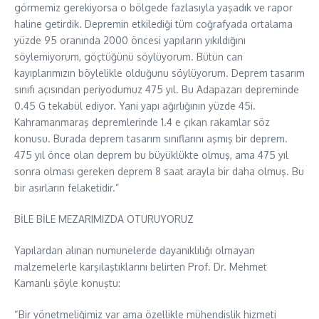
görmemiz gerekiyorsa o bölgede fazlasıyla yaşadık ve rapor
haline getirdik. Depremin etkilediği tüm coğrafyada ortalama
yüzde 95 oranında 2000 öncesi yapıların yıkıldığını
söylemiyorum, göçtüğünü söylüyorum. Bütün can
kayıplarımızın böylelikle olduğunu söylüyorum. Deprem tasarım
sınıfı açısından periyodumuz 475 yıl. Bu Adapazarı depreminde
0.45 G tekabül ediyor. Yani yapı ağırlığının yüzde 45i.
Kahramanmaraş depremlerinde 1.4 e çıkan rakamlar söz
konusu. Burada deprem tasarım sınıflarını aşmış bir deprem.
475 yıl önce olan deprem bu büyüklükte olmuş, ama 475 yıl
sonra olması gereken deprem 8 saat arayla bir daha olmuş. Bu
bir asırların felaketidir.”
BİLE BİLE MEZARIMIZDA OTURUYORUZ
Yapılardan alınan numunelerde dayanıklılığı olmayan
malzemelerle karşılaştıklarını belirten Prof. Dr. Mehmet
Kamanlı şöyle konuştu:
“Bir yönetmeliğimiz var ama özellikle mühendislik hizmeti