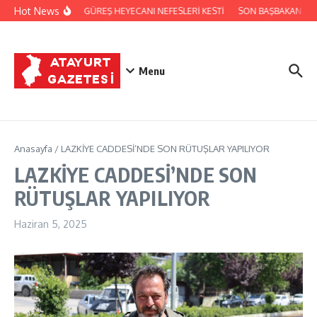
İçeriğe atla
Hot News
FESTİVALDE GÜREŞ HEYECANI NEFESLERİ KESTİ
SON BAŞBAKAN BİNAL
Menu
Anasayfa
/
LAZKİYE CADDESİ’NDE SON RÜTUŞLAR YAPILIYOR
LAZKİYE CADDESİ’NDE SON
RÜTUŞLAR YAPILIYOR
Haziran 5, 2025