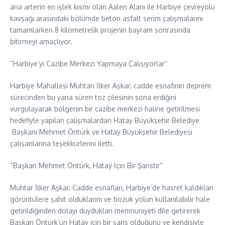
ana arterin en işlek kısmı olan Aalen Alanı ile Harbiye çevreyolu
kavşağı arasındaki bölümde beton asfalt serim çalışmalarını
tamamlarken 8 kilometrelik projenin bayram sonrasında
bitirmeyi amaçlıyor.
“Harbiye’yi Cazibe Merkezi Yapmaya Çalışıyorlar”
Harbiye Mahallesi Muhtarı İlker Aşkar, cadde esnafının deprem
sürecinden bu yana süren toz çilesinin sona erdiğini
vurgulayarak bölgenin bir cazibe merkezi haline getirilmesi
hedefiyle yapılan çalışmalardan Hatay Büyükşehir Belediye
Başkanı Mehmet Öntürk ve Hatay Büyükşehir Belediyesi
çalışanlarına teşekkürlerini iletti.
“Başkan Mehmet Öntürk, Hatay İçin Bir Şanstır”
Muhtar İlker Aşkar, Cadde esnafları, Harbiye’de hasret kaldıkları
görüntülere şahit olduklarını ve bozuk yolun kullanılabilir hale
getirildiğinden dolayı duydukları memnuniyeti dile getirerek
Başkan Öntürk’ün Hatay için bir şans olduğunu ve kendisiyle