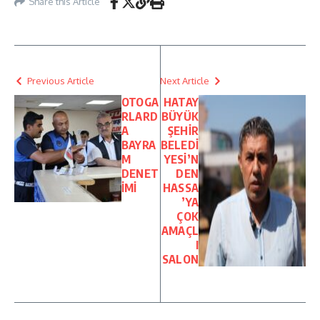
Share this Article
Previous Article
Next Article
OTOGA
HATAY
RLARD
BÜYÜK
A
ŞEHİR
BAYRA
BELEDİ
M
YESİ’N
DENET
DEN
İMİ
HASSA
’YA
ÇOK
AMAÇL
I
SALON