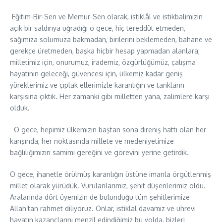
Eğitim-Bir-Sen ve Memur-Sen olarak, istiklâl ve istikbalimizin
açık bir saldırıya uğradığı o gece, hiç tereddüt etmeden,
sağımıza solumuza bakmadan, birilerini beklemeden, bahane ve
gerekçe üretmeden, başka hiçbir hesap yapmadan alanlara;
milletimiz için, onurumuz, irademiz, özgürlüğümüz, çalışma
hayatının geleceği, güvencesi için, ülkemiz kadar geniş
yüreklerimiz ve çıplak ellerimizle karanlığın ve tankların
karşısına çıktık. Her zamanki gibi milletten yana, zalimlere karşı
olduk.
O gece, hepimiz ülkemizin baştan sona direniş hattı olan her
karışında, her noktasında millete ve medeniyetimize
bağlılığımızın samimi gereğini ve görevini yerine getirdik.
O gece, ihanetle örülmüş karanlığın üstüne imanla örgütlenmiş
millet olarak yürüdük. Vurulanlarımız, şehit düşenlerimiz oldu.
Aralarında dört üyemizin de bulunduğu tüm şehitlerimize
Allah’tan rahmet diliyoruz. Onlar, istiklal davamız ve uhrevi
hayatın kazançlarını menzil edindiğimiz bu yolda, bizleri