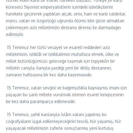
hizmet eden kanlı bir ihanet hareketi başlattı. Türkiye’ye karşı
küreselci Siyonist emperyalistlerin içerideki işbirlikçilerini
harekete geçirerek yaptıkları alçak, sinsi, hain ve kanlı saldırılar,
inancı, vatan ve özgürlüğü uğrunda ölümü bile göze almaktan
çekinmeyen aziz milletimizin destansı direnişi ile darmadağın
edilmiştir.
15 Temmuz her türlü vesayet ve esareti reddeden aziz
milletimizin, istiklâl ve istikbalimizi muhafaza etmek, ülke ve
millet bütünlüğümüzü geleceğe taşımak için topyekûn bir
milletin canıyla, kanıyla yazdığı yeni bir diriliş destanının,
zamanın hafızasına bir kez daha kazınmasıdır.
15 Temmuz, vatan sevgisi ve bağımsızlıkla kaynaşmış imanı için
yaşayan bu şanlı millete vurulmak istenen esaret kelepçesinin
bir kez daha paramparça edilmesidir.
15 Temmuz, şehit kanlarıyla İslâm vatanı yapılmış bu
coğrafyaların işgal edilemeyeceğinin tescili, hür yaşamış, hür
yaşayacak milletimizin zaferle sonuçlanmış yeni kurtuluş