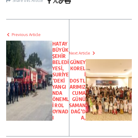
Share this Article
Previous Article
HATAY
BÜYÜK
Next Article
ŞEHİR
BELEDİ
GÜNEY
YESİ,
KOREL
SURİYE
İ
’DEKİ
DOSTL
YANGI
ARIMIZ
NDA
CUMA
ÖNEML
GÜNÜ
İ ROL
SAMAN
OYNAD
DAĞ’D
I
A,