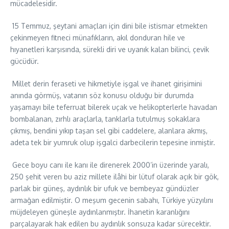
mücadelesidir.
15 Temmuz, şeytani amaçları için dini bile istismar etmekten
çekinmeyen fitneci münafıkların, akıl donduran hile ve
hıyanetleri karşısında, sürekli diri ve uyanık kalan bilinci, çevik
gücüdür.
Millet derin feraseti ve hikmetiyle işgal ve ihanet girişimini
anında görmüş, vatanın söz konusu olduğu bir durumda
yaşamayı bile teferruat bilerek uçak ve helikopterlerle havadan
bombalanan, zırhlı araçlarla, tanklarla tutulmuş sokaklara
çıkmış, bendini yıkıp taşan sel gibi caddelere, alanlara akmış,
adeta tek bir yumruk olup işgalci darbecilerin tepesine inmiştir.
Gece boyu canı ile kanı ile direnerek 2000’in üzerinde yaralı,
250 şehit veren bu aziz millete ilâhi bir lütuf olarak açık bir gök,
parlak bir güneş, aydınlık bir ufuk ve bembeyaz gündüzler
armağan edilmiştir. O meşum gecenin sabahı, Türkiye yüzyılını
müjdeleyen güneşle aydınlanmıştır. İhanetin karanlığını
parçalayarak hak edilen bu aydınlık sonsuza kadar sürecektir.