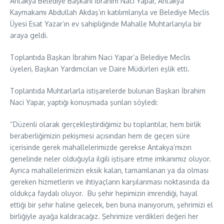
Antakya Belediye Başkanı İbrahim Naci Yapar, Antakya
Kaymakamı Abdullah Akdaş’ın katılımlarıyla ve Belediye Meclis
Üyesi Esat Yazar’ın ev sahipliğinde Mahalle Muhtarlarıyla bir
araya geldi.
Toplantıda Başkan İbrahim Naci Yapar’a Belediye Meclis
üyeleri, Başkan Yardımcıları ve Daire Müdürleri eşlik etti.
Toplantıda Muhtarlarla istişarelerde bulunan Başkan İbrahim
Naci Yapar, yaptığı konuşmada şunları söyledi:
“Düzenli olarak gerçekleştirdiğimiz bu toplantılar, hem birlik
beraberliğimizin pekişmesi açısından hem de geçen süre
içerisinde gerek mahallelerimizde gerekse Antakya’mızın
genelinde neler olduğuyla ilgili iştişare etme imkanımız oluyor.
Ayrıca mahallelerimizin eksik kalan, tamamlanan ya da olması
gereken hizmetlerin ve ihtiyaçların karşılanması noktasında da
oldukça faydalı oluyor. Bu şehir hepimizin imrendiği, hayal
ettiği bir şehir haline gelecek, ben buna inanıyorum, şehrimizi el
birliğiyle ayağa kaldıracağız. Şehrimize verdikleri değeri her