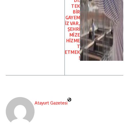
Dİ:
TEK
BİR
GAYEM
İZ VAR,
ŞEHRİ
MİZE
HİZME
T
ETMEK
!
Atayurt Gazetesi