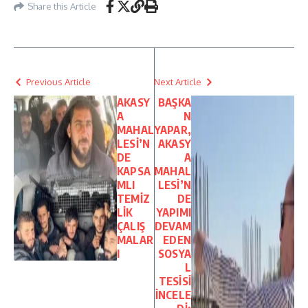
Share this Article
Previous Article
Next Article
AKASY
BAŞKA
A
N
MAHAL
YAPAR,
LESİ’N
AKASY
DE
A
KAPSA
MAHAL
MLI
LESİ’N
TEMİZ
DE
LİK
YAPIMI
ÇALIŞ
DEVAM
MALAR
EDEN
I
SOSYA
L
TESİSİ
İNCELE