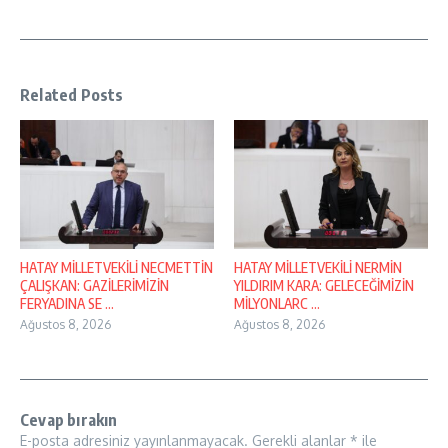
Related Posts
HATAY MİLLETVEKİLİ NECMETTİN
HATAY MİLLETVEKİLİ NERMİN
ÇALIŞKAN: GAZİLERİMİZİN
YILDIRIM KARA: GELECEĞİMİZİN
FERYADINA SE ...
MİLYONLARC ...
Ağustos 8, 2026
Ağustos 8, 2026
Cevap bırakın
E-posta adresiniz yayınlanmayacak.
Gerekli alanlar
*
ile