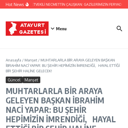
İçeriğe atla
Hot News
HATAY MİLLETVEKİLİ NECMETTİN ÇALIŞKAN: GAZİLERİMİZİN FERYADINA 
Menu
Anasayfa
/
Manşet
/
MUHTARLARLA BİR ARAYA GELEYEN BAŞKAN
İBRAHİM NACİ YAPAR: BU ŞEHİR HEPİMİZİN İMRENDİĞİ, HAYAL ETTİĞİ
BİR ŞEHİR HALİNE GELECEK!
Güncel
Manşet
MUHTARLARLA BİR ARAYA
GELEYEN BAŞKAN İBRAHİM
NACİ YAPAR: BU ŞEHİR
HEPİMİZİN İMRENDİĞİ, HAYAL