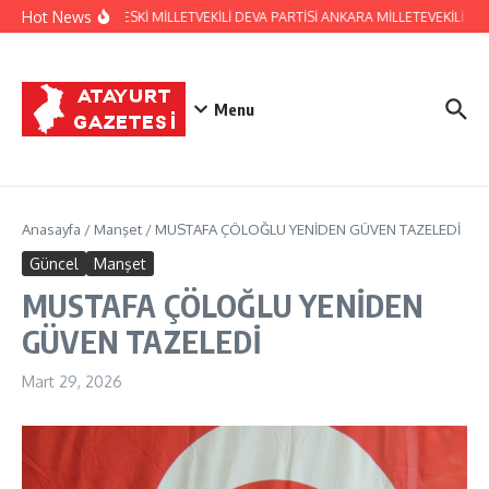
İçeriğe atla
Hot News
HATAY ESKİ MİLLETVEKİLİ DEVA PARTİSİ ANKARA MİLLETEVEKİLİ 
Menu
Anasayfa
/
Manşet
/
MUSTAFA ÇÖLOĞLU YENİDEN GÜVEN TAZELEDİ
Güncel
Manşet
MUSTAFA ÇÖLOĞLU YENİDEN
GÜVEN TAZELEDİ
Mart 29, 2026